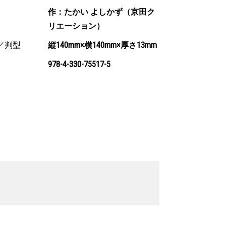
作：たかい よしかず（京田ク
リエーション）
／判型
縦140mm×横140mm×厚さ13mm
978-4-330-75517-5