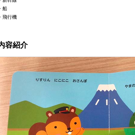
・新幹線
・船
・飛行機
内容紹介