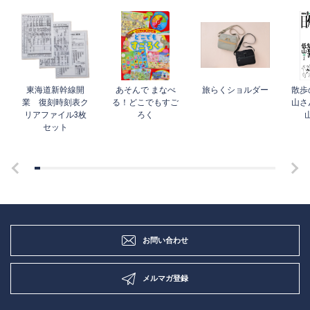
東海道新幹線開
あそんで まなべ
旅らくショルダー
散歩
業 復刻時刻表ク
る！どこでもすご
山さ
リアファイル3枚
ろく
セット
お問い合わせ
メルマガ登録