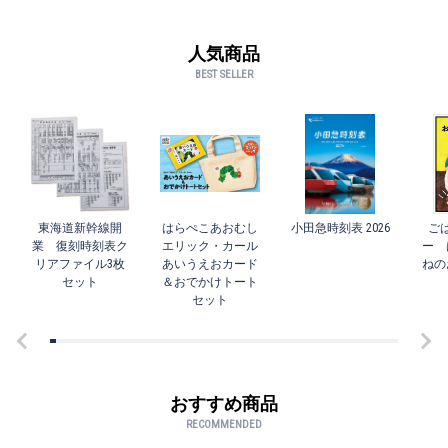
人気商品
BEST SELLER
東海道新幹線開
はらぺこあおむし
小田急時刻表 2026
ご
業 復刻時刻表ク
エリック・カール
ー 
リアファイル3枚
あいうえおカード
ねの
セット
＆おでかけトート
セット
おすすめ商品
RECOMMENDED