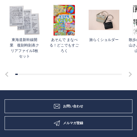
東海道新幹線開
あそんで まなべ
旅らくショルダー
散歩
業 復刻時刻表ク
る！どこでもすご
山さ
リアファイル3枚
ろく
セット
お問い合わせ
メルマガ登録