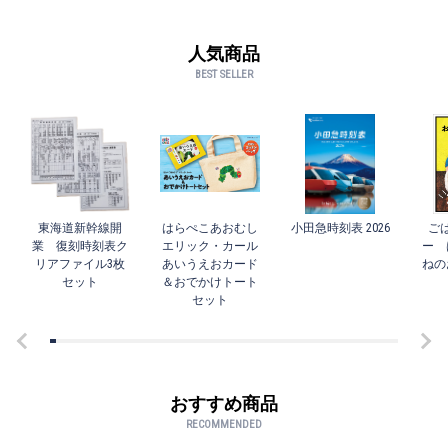
人気商品
BEST SELLER
東海道新幹線開
はらぺこあおむし
小田急時刻表 2026
ご
業 復刻時刻表ク
エリック・カール
ー 
リアファイル3枚
あいうえおカード
ねの
セット
＆おでかけトート
セット
おすすめ商品
RECOMMENDED