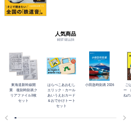
人気商品
BEST SELLER
東海道新幹線開
はらぺこあおむし
小田急時刻表 2026
ご
業 復刻時刻表ク
エリック・カール
ー 
リアファイル3枚
あいうえおカード
ねの
セット
＆おでかけトート
セット