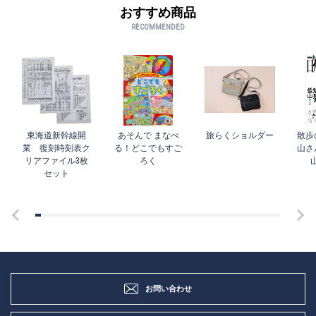
おすすめ商品
RECOMMENDED
東海道新幹線開
あそんで まなべ
旅らくショルダー
散歩
業 復刻時刻表ク
る！どこでもすご
山さ
リアファイル3枚
ろく
セット
お問い合わせ