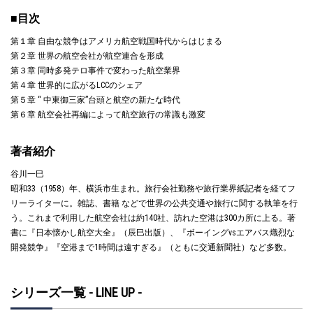
■目次
第１章 自由な競争はアメリカ航空戦国時代からはじまる
第２章 世界の航空会社が航空連合を形成
第３章 同時多発テロ事件で変わった航空業界
第４章 世界的に広がるLCCのシェア
第５章 “ 中東御三家”台頭と航空の新たな時代
第６章 航空会社再編によって航空旅行の常識も激変
著者紹介
谷川一巳
昭和33（1958）年、横浜市生まれ。旅行会社勤務や旅行業界紙記者を経てフ
リーライターに。雑誌、書籍 などで世界の公共交通や旅行に関する執筆を行
う。これまで利用した航空会社は約140社、訪れた空港は300カ所に上る。著
書に『日本懐かし航空大全』（辰巳出版）、『ボーイングvsエアバス熾烈な
開発競争』『空港まで1時間は遠すぎる』（ともに交通新聞社）など多数。
シリーズ一覧 - LINE UP -