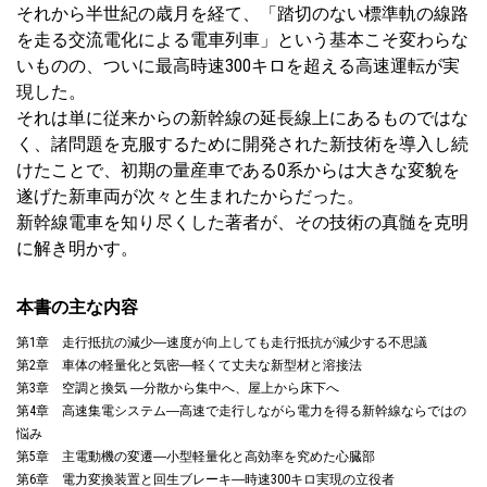
それから半世紀の歳月を経て、「踏切のない標準軌の線路
を走る交流電化による電車列車」という基本こそ変わらな
いものの、ついに最高時速300キロを超える高速運転が実
現した。
それは単に従来からの新幹線の延長線上にあるものではな
く、諸問題を克服するために開発された新技術を導入し続
けたことで、初期の量産車である0系からは大きな変貌を
遂げた新車両が次々と生まれたからだった。
新幹線電車を知り尽くした著者が、その技術の真髄を克明
に解き明かす。
本書の主な内容
第1章 走行抵抗の減少―速度が向上しても走行抵抗が減少する不思議
第2章 車体の軽量化と気密―軽くて丈夫な新型材と溶接法
第3章 空調と換気 ―分散から集中へ、屋上から床下へ
第4章 高速集電システム―高速で走行しながら電力を得る新幹線ならではの
悩み
第5章 主電動機の変遷―小型軽量化と高効率を究めた心臓部
第6章 電力変換装置と回生ブレーキ―時速300キロ実現の立役者