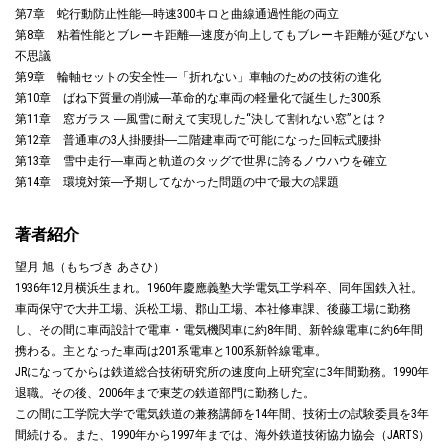
第7章 蛇行動防止性能―時速300キロと曲線通過性能の両立
第8章 粘着性能とブレーキ距離―速度が向上してもブレーキ距離が延びない
不思議
第9章 輪軸セットの安全性―「折れない」車軸のための技術の進化
第10章 ばね下質量の削減―革命的な車両の軽量化で誕生した300系
第11章 窓ガラス ―風雪に耐えて実現した“決して割れない窓”とは？
第12章 普通車の3人掛腰掛―二階建車両で可能になった回転式腰掛
第13章 雪中走行―車両と軌道のタッグで世界に誇るノウハウを確立
第14章 環境対策―予期してなかった問題の中で最大の課題
著者紹介
望月 旭（もちづき あさひ）
1936年12月横浜生まれ。1960年慶應義塾大学電気工学科卒、同年国鉄入社。
車両保守で大井工場、浜松工場、郡山工場、本社修車課、後藤工場に勤務
し、その間に車両設計で電車・電気機関車に約8年間、新幹線電車に約6年間
携わる。主となった車両は201系電車と100系新幹線電車。
JRになってからは鉄道総合技術研究所の速度向上研究室に3年間勤務。1990年
退職。その後、2006年まで東芝の鉄道部門に勤務した。
この間に工学院大学で電気鉄道の兼務講師を14年間、技術士の試験委員を3年
間続ける。また、1990年から1997年までは、海外鉄道技術協力協会（JARTS）