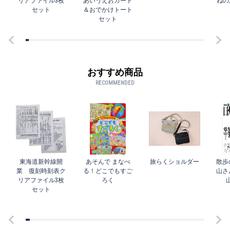
リアファイル3枚
あいうえおカード
ねの
セット
＆おでかけトート
セット
おすすめ商品
RECOMMENDED
東海道新幹線開
あそんで まなべ
旅らくショルダー
散歩
業 復刻時刻表ク
る！どこでもすご
山さ
リアファイル3枚
ろく
セット