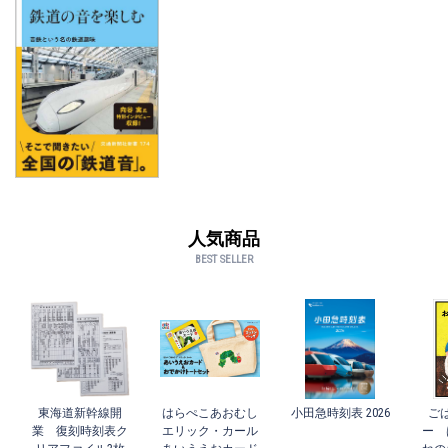
人気商品
BEST SELLER
東海道新幹線開
はらぺこあおむし
小田急時刻表 2026
ご
業 復刻時刻表ク
エリック・カール
ー 