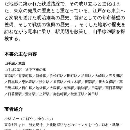
だ地形に築かれた鉄道路線で、その成り立ちと進化はま
た、東京の発展の歴史とも重なっている。江戸から東京へ
と変貌を遂げた明治維新の歴史、首都としての都市基盤の
整備、そして戦後の復興の歴史……。そうした地形や歴史を
訪ねながら電車に乗り、駅周辺を散策し、山手線29駅を探
検する。
本書の主な内容
山手線と東京
山手線29駅 途中下車の旅
東京駅／有楽町駅／新橋駅／浜松町駅／田町駅／品川駅／大崎駅／五反田駅
／目黒駅／恵比寿駅／渋谷駅／原宿駅／代々木駅／新宿駅／新大久保駅／高
田馬場駅／目白駅／池袋駅／大塚駅／巣鴨駅／駒込駅／田端駅／西日暮里駅
／日暮里駅／鶯谷駅／上野駅／御徒町駅／秋葉原駅／神田駅
著者紹介
小林 祐一（こばやし ゆういち）
東京都生まれ。歴史紀行、文化財探訪などのジャンルを中心に取材・執筆・