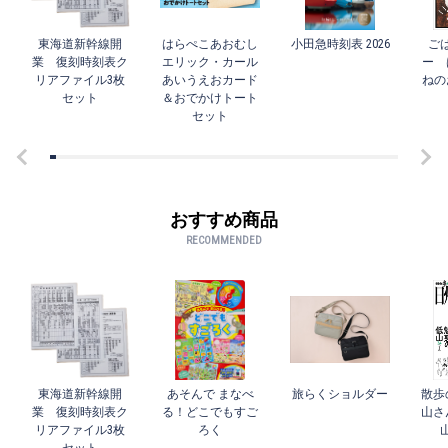
東海道新幹線開
はらぺこあおむし
小田急時刻表 2026
ご
業 復刻時刻表ク
エリック・カール
ー 
リアファイル3枚
あいうえおカード
ねの
セット
＆おでかけトート
セット
おすすめ商品
RECOMMENDED
東海道新幹線開
あそんで まなべ
旅らくショルダー
散歩
業 復刻時刻表ク
る！どこでもすご
山さ
リアファイル3枚
ろく