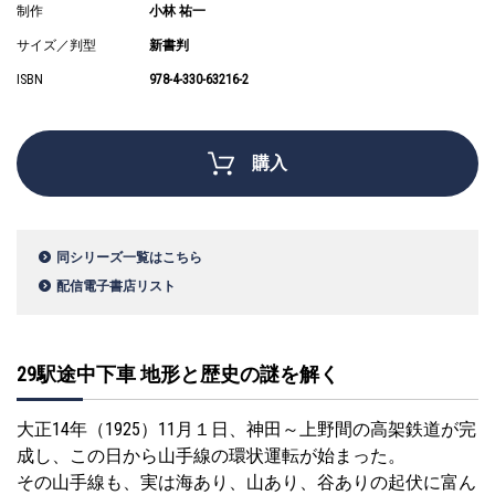
制作
小林 祐一
サイズ／判型
新書判
ISBN
978-4-330-63216-2
購入
同シリーズ一覧はこちら
配信電子書店リスト
29駅途中下車 地形と歴史の謎を解く
大正14年（1925）11月１日、神田～上野間の高架鉄道が完
成し、この日から山手線の環状運転が始まった。
その山手線も、実は海あり、山あり、谷ありの起伏に富ん