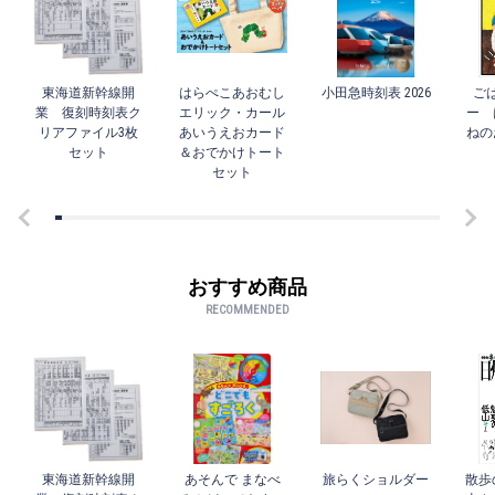
東海道新幹線開
はらぺこあおむし
小田急時刻表 2026
ご
業 復刻時刻表ク
エリック・カール
ー 
リアファイル3枚
あいうえおカード
ねの
セット
＆おでかけトート
セット
おすすめ商品
RECOMMENDED
東海道新幹線開
あそんで まなべ
旅らくショルダー
散歩