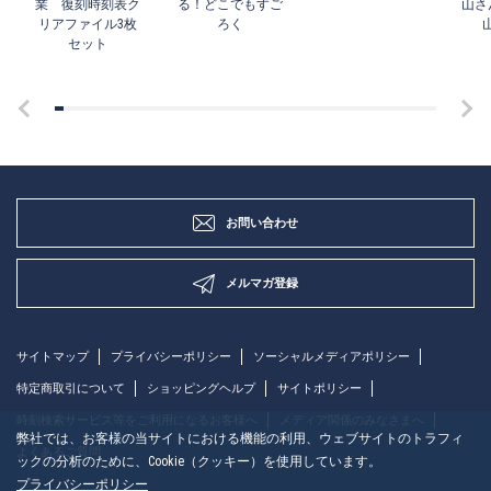
業 復刻時刻表ク
る！どこでもすご
山さ
リアファイル3枚
ろく
セット
お問い合わせ
メルマガ登録
サイトマップ
プライバシーポリシー
ソーシャルメディアポリシー
特定商取引について
ショッピングヘルプ
サイトポリシー
時刻検索サービス等をご利用になるお客様へ
メディア関係のみなさまへ
弊社では、お客様の当サイトにおける機能の利用、ウェブサイトのトラフィ
よくあるご質問
ックの分析のために、Cookie（クッキー）を使用しています。
プライバシーポリシー