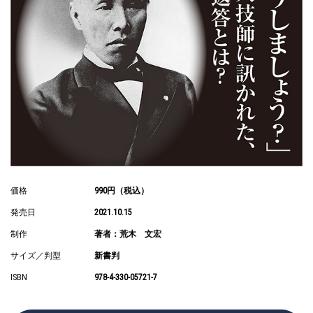
価格
990円（税込）
発売日
2021.10.15
制作
著者：荒木 文宏
サイズ／判型
新書判
ISBN
978-4-330-05721-7