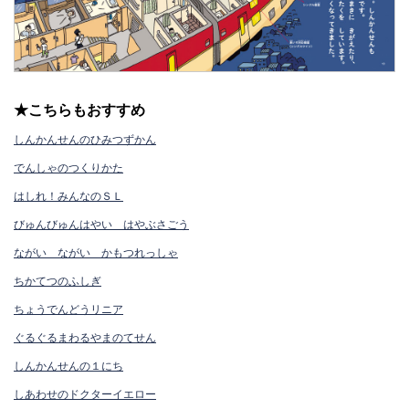
★こちらもおすすめ
しんかんせんのひみつずかん
でんしゃのつくりかた
はしれ！みんなのＳＬ
びゅんびゅんはやい はやぶさごう
ながい ながい かもつれっしゃ
ちかてつのふしぎ
ちょうでんどうリニア
ぐるぐるまわるやまのてせん
しんかんせんの１にち
しあわせのドクターイエロー