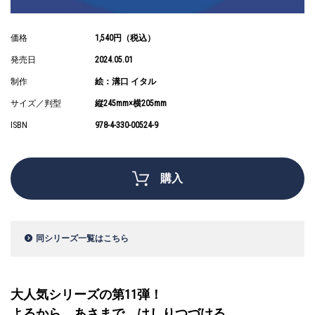
価格
1,540円（税込）
発売日
2024.05.01
制作
絵：溝口 イタル
サイズ／判型
縦245mm×横205mm
ISBN
978-4-330-00524-9
購入
同シリーズ一覧はこちら
大人気シリーズの第11弾！
よるから あさまで はしりつづける、