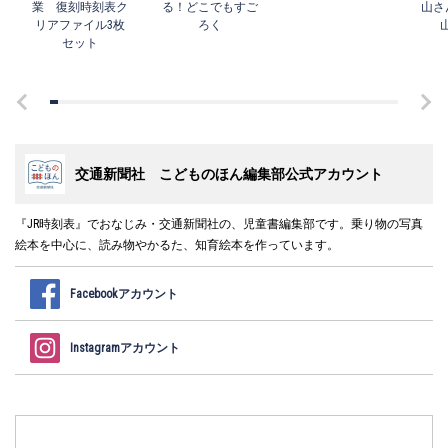
業 復刻時刻表ク
る！どこでもすご
山さ
リアファイル3枚
ろく
セット
交通新聞社 こどものほん編集部公式アカウント
『JR時刻表』でおなじみ・交通新聞社の、児童書編集部です。乗り物の写真
絵本を中心に、読み物やかるた、知育絵本を作っています。
Facebookアカウント
Instagramアカウント