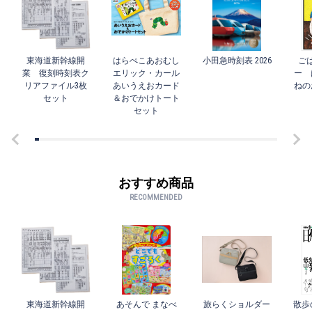
東海道新幹線開
はらぺこあおむし
小田急時刻表 2026
ご
業 復刻時刻表ク
エリック・カール
ー 
リアファイル3枚
あいうえおカード
ねの
セット
＆おでかけトート
セット
おすすめ商品
RECOMMENDED
東海道新幹線開
あそんで まなべ
旅らくショルダー
散歩