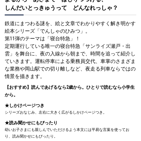
しんだいとっきゅうって どんなれっしゃ？
鉄道にまつわる謎を、絵と文章でわかりやすく解き明かす
絵本シリーズ「でんしゃのひみつ」。
第11弾のテーマは「寝台特急」！
定期運行している唯一の寝台特急「サンライズ瀬戸・出
雲」を舞台に、夜の入線から朝まで、時間を追って紹介し
ていきます。運転停車による乗務員交代、車掌のさまざま
な業務や岡山駅での切り離しなど、夜走る列車ならではの
情景を描きます。
【おすすめ】読んであげるなら2歳から。ひとりで読むなら小学生
から。
★しかけページつき
シリーズおなじみ、左右に大きく広がるしかけページつき。
★読み聞かせにもぴったり
幼いお子さまにも親しんでいただけるよう本文には平易な言葉を使ってお
り、読み聞かせにもぴったり。