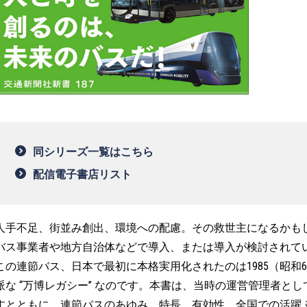
同シリーズ一覧はこちら
配信電子書店リスト
人手不足、街並み創出、環境への配慮。その救世主になるかもしれ
バス事業者や地方自治体などで導入、または導入が検討されて
この連節バス、日本で最初に本格実用化されたのは1985（昭和
派な “万博レガシー” なのです。本書は、当時の運営管理者と
すとともに、連節バスのあゆみ、特長、有効性、全国での活躍