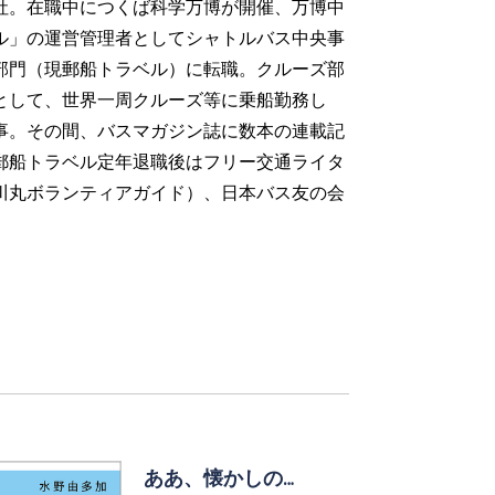
入社。在職中につくば科学万博が開催、万博中
ル」の運営管理者としてシャトルバス中央事
部門（現郵船トラベル）に転職。クルーズ部
として、世界一周クルーズ等に乗船勤務し
事。その間、バスマガジン誌に数本の連載記
郵船トラベル定年退職後はフリー交通ライタ
川丸ボランティアガイド）、日本バス友の会
ああ、懐かしの…