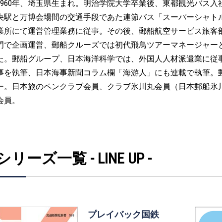
1960年、埼玉県生まれ。明治学院大学卒業後、東都観光バス
央駅と万博会場間の交通手段であた連節バス「スーパーシャト
業所にて運営管理業務に従事。その後、郵船航空サービス旅客
門で企画運営、郵船クルーズでは初代飛鳥ツアーマネージャー
た。郵船グループ、日本海洋科学では、外国人人材派遣業に従
事を執筆、日本海事新聞コラム欄「海游人」にも連載で執筆。
ー。日本旅のペンクラブ会員、クラブ氷川丸会員（日本郵船氷
会員。
シリーズ一覧 - LINE UP -
プレイバック国鉄