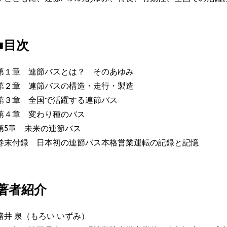
■目次
第１章 連節バスとは？ そのあゆみ
第２章 連節バスの構造・走行・製造
第３章 全国で活躍する連節バス
第４章 変わり種のバス
第5章 未来の連節バス
巻末付録 日本初の連節バス本格営業運転の記録と記憶
著者紹介
諸井 泉（もろい いずみ）