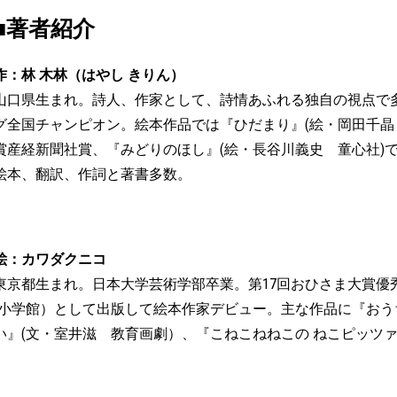
■著者紹介
作：林 木林（はやし きりん）
山口県生まれ。詩人、作家として、詩情あふれる独自の視点で
グ全国チャンピオン。絵本作品では『ひだまり』(絵・岡田千晶
賞産経新聞社賞、『みどりのほし』(絵・長谷川義史 童心社)
絵本、翻訳、作詞と著書多数。
絵：カワダクニコ
東京都生まれ。日本大学芸術学部卒業。第17回おひさま大賞優
(小学館）として出版して絵本作家デビュー。主な作品に『おうちく
い』(文・室井滋 教育画劇）、『こねこねねこの ねこピッツァ』(