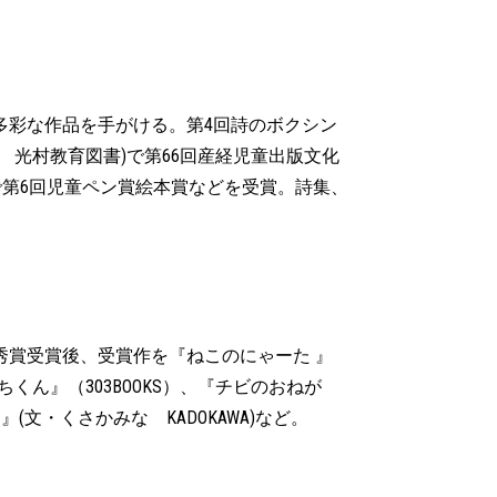
多彩な作品を手がける。第4回詩のボクシン
 光村教育図書)で第66回産経児童出版文化
で第6回児童ペン賞絵本賞などを受賞。詩集、
秀賞受賞後、受賞作を『ねこのにゃーた 』
ん』（303BOOKS）、『チビのおねが
文・くさかみな KADOKAWA)など。