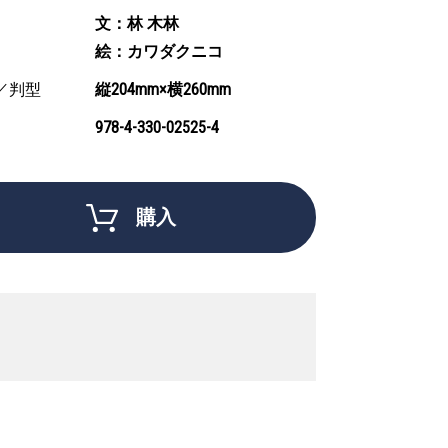
文：林 木林
絵：カワダクニコ
／判型
縦204mm×横260mm
978-4-330-02525-4
購入