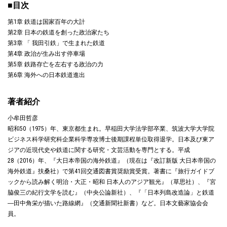
■目次
第1章 鉄道は国家百年の大計
第2章 日本の鉄道を創った政治家たち
第3章 「 我田引鉄」で生まれた鉄道
第4章 政治が生み出す停車場
第5章 鉄路存亡を左右する政治の力
第6章 海外への日本鉄道進出
著者紹介
小牟田哲彦
昭和50（1975）年、東京都生まれ。早稲田大学法学部卒業、筑波大学大学院
ビジネス科学研究科企業科学専攻博士後期課程単位取得退学。日本及び東ア
ジアの近現代史や鉄道に関する研究・文芸活動を専門とする。平成
28（2016）年、『大日本帝国の海外鉄道』（現在は『改訂新版 大日本帝国の
海外鉄道』扶桑社）で第41回交通図書賞奨励賞受賞。著書に『旅行ガイドブ
ックから読み解く明治・大正・昭和 日本人のアジア観光』（草思社）、『宮
脇俊三の紀行文学を読む』（中央公論新社）、『「日本列島改造論」と鉄道
―田中角栄が描いた路線網』（交通新聞社新書）など。日本文藝家協会会
員。