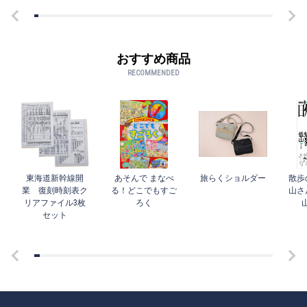
おすすめ商品
RECOMMENDED
東海道新幹線開
あそんで まなべ
旅らくショルダー
散歩
業 復刻時刻表ク
る！どこでもすご
山さ
リアファイル3枚
ろく
セット