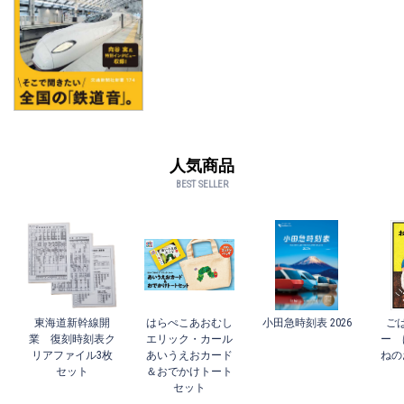
人気商品
BEST SELLER
東海道新幹線開
はらぺこあおむし
小田急時刻表 2026
ご
業 復刻時刻表ク
エリック・カール
ー 
リアファイル3枚
あいうえおカード
ねの
セット
＆おでかけトート
セット