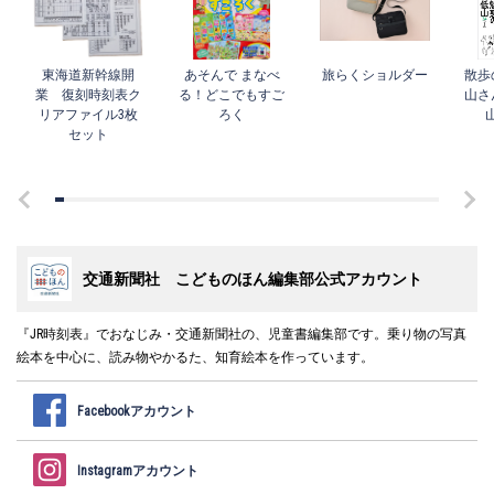
東海道新幹線開
あそんで まなべ
旅らくショルダー
散歩
業 復刻時刻表ク
る！どこでもすご
山さ
リアファイル3枚
ろく
セット
交通新聞社 こどものほん編集部公式アカウント
『JR時刻表』でおなじみ・交通新聞社の、児童書編集部です。乗り物の写真
絵本を中心に、読み物やかるた、知育絵本を作っています。
Facebookアカウント
Instagramアカウント