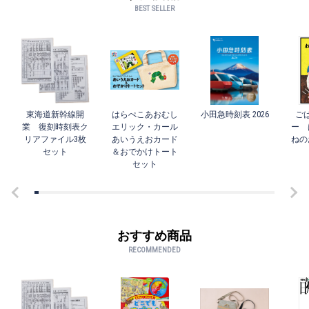
BEST SELLER
東海道新幹線開
はらぺこあおむし
小田急時刻表 2026
ご
業 復刻時刻表ク
エリック・カール
ー 
リアファイル3枚
あいうえおカード
ねの
セット
＆おでかけトート
セット
おすすめ商品
RECOMMENDED