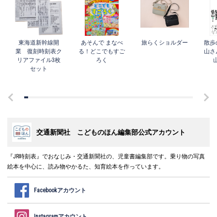
東海道新幹線開
あそんで まなべ
旅らくショルダー
散歩
業 復刻時刻表ク
る！どこでもすご
山さ
リアファイル3枚
ろく
セット
交通新聞社 こどものほん編集部公式アカウント
『JR時刻表』でおなじみ・交通新聞社の、児童書編集部です。乗り物の写真
絵本を中心に、読み物やかるた、知育絵本を作っています。
Facebookアカウント
Instagramアカウント