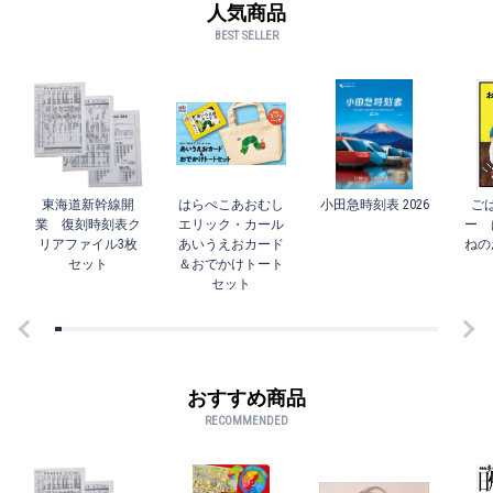
人気商品
BEST SELLER
東海道新幹線開
はらぺこあおむし
小田急時刻表 2026
ご
業 復刻時刻表ク
エリック・カール
ー 
リアファイル3枚
あいうえおカード
ねの
セット
＆おでかけトート
セット
おすすめ商品
RECOMMENDED