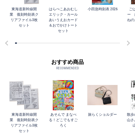
東海道新幹線開
はらぺこあおむし
小田急時刻表 2026
ご
業 復刻時刻表ク
エリック・カール
ー 
リアファイル3枚
あいうえおカード
ねの
セット
＆おでかけトート
セット
おすすめ商品
RECOMMENDED
東海道新幹線開
あそんで まなべ
旅らくショルダー
散歩
業 復刻時刻表ク
る！どこでもすご
山さ
リアファイル3枚
ろく
セット