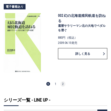
電子書籍あり
002 幻の北海道殖民軌道を訪ね
る
還暦サラリーマン北の大地でペダル
を漕ぐ
880円（税込）
2009.06.15発売
詳しく見る
1
2
シリーズ一覧 - LINE UP -