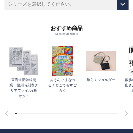
おすすめ商品
RECOMMENDED
東海道新幹線開
あそんで まなべ
旅らくショルダー
散歩
業 復刻時刻表ク
る！どこでもすご
山さ
リアファイル3枚
ろく
セット