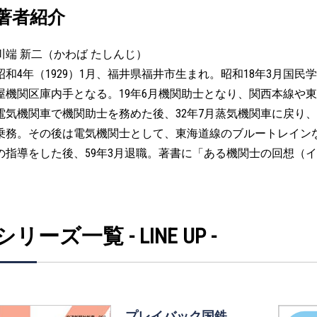
著者紹介
川端 新二（かわば たしんじ）
昭和4年（1929）1月、福井県福井市生まれ。昭和18年3月国民
屋機関区庫内手となる。19年6月機関助士となり、関西本線や東
電気機関車で機関助士を務めた後、32年7月蒸気機関車に戻り
乗務。その後は電気機関士として、東海道線のブルートレイン
の指導をした後、59年3月退職。著書に「ある機関士の回想（
シリーズ一覧 - LINE UP -
プレイバック国鉄