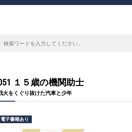
051 １５歳の機関助士
戦火をくぐり抜けた汽車と少年
電子書籍あり