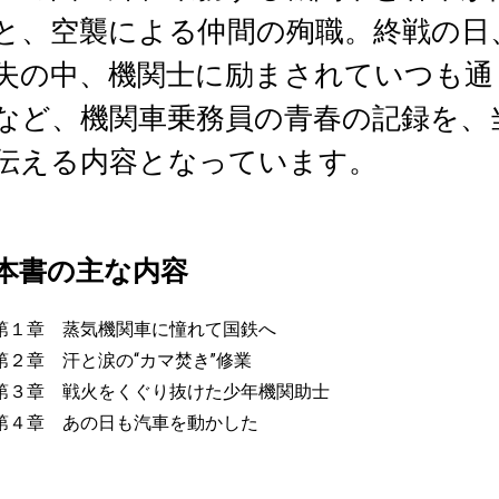
と、空襲による仲間の殉職。終戦の日
失の中、機関士に励まされていつも通り汽
など、機関車乗務員の青春の記録を、
伝える内容となっています。
本書の主な内容
第１章 蒸気機関車に憧れて国鉄へ
第２章 汗と涙の“カマ焚き”修業
第３章 戦火をくぐり抜けた少年機関助士
第４章 あの日も汽車を動かした