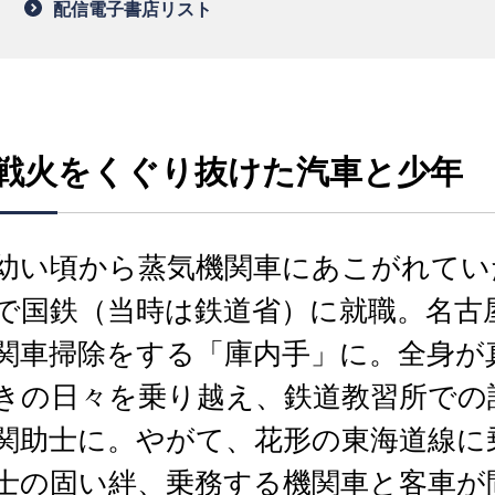
配信電子書店リスト
戦火をくぐり抜けた汽車と少年
幼い頃から蒸気機関車にあこがれていた
で国鉄（当時は鉄道省）に就職。名古
関車掃除をする「庫内手」に。全身が
きの日々を乗り越え、鉄道教習所での
関助士に。やがて、花形の東海道線に
士の固い絆、乗務する機関車と客車が