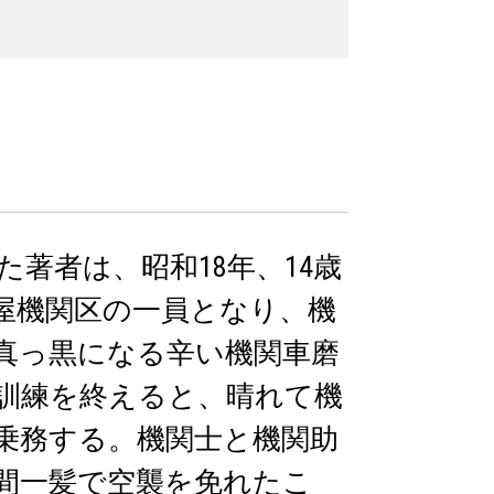
著者は、昭和18年、14歳
屋機関区の一員となり、機
真っ黒になる辛い機関車磨
訓練を終えると、晴れて機
乗務する。機関士と機関助
間一髪で空襲を免れたこ