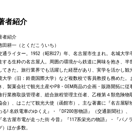
著者紹介
著者紹介
徳田耕一（とくだこういち）
交通ライター。1952（昭和27）年、名古屋市生まれ。名城大
住する生粋の名古屋人。周囲の環境から鉄道に興味を抱き、半
してきた。旅行業界でも活躍した経歴があり、実学を活かし観
鹿大学（旧：鈴鹿国際大学）など複数校で客員教授も務めた。
き、製菓会社で観光土産やPB・OEM商品の企画・販路開拓に
旅行業務取扱管理者、総合旅程管理主任者、乙種第４類危険物
協会）、はこだて観光大使（函館市）。主な著書に『名古屋駅
わる! 名鉄電車のゆくえ』・『DF200形物語』（交通新聞社）、『
『名古屋市電が走った街 今昔』『117系栄光の物語』・『パノ
グ）ほか多数。