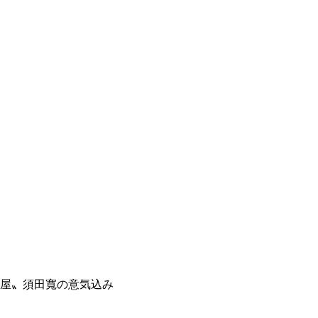
客屋〟須田寬の意気込み