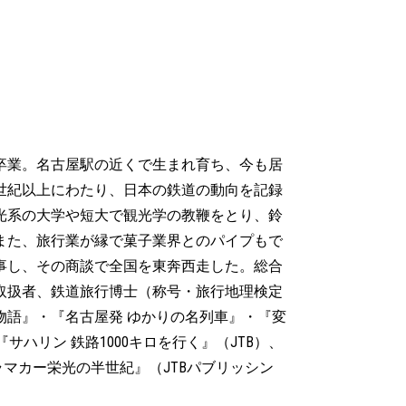
学卒業。名古屋駅の近くで生まれ育ち、今も居
世紀以上にわたり、日本の鉄道の動向を記録
光系の大学や短大で観光学の教鞭をとり、鈴
また、旅行業が縁で菓子業界とのパイプもで
従事し、その商談で全国を東奔西走した。総合
取扱者、鉄道旅行博士（称号・旅行地理検定
物語』・『名古屋発 ゆかりの名列車』・『変
サハリン 鉄路1000キロを行く』（JTB）、
ラマカー栄光の半世紀』（JTBパブリッシン