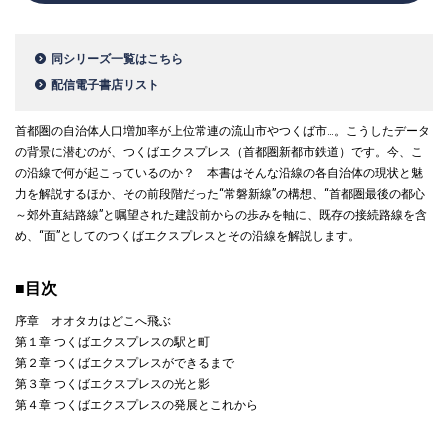
同シリーズ一覧はこちら
配信電子書店リスト
首都圏の自治体人口増加率が上位常連の流山市やつくば市…。こうしたデータ
の背景に潜むのが、つくばエクスプレス（首都圏新都市鉄道）です。今、こ
の沿線で何が起こっているのか？ 本書はそんな沿線の各自治体の現状と魅
力を解説するほか、その前段階だった“常磐新線”の構想、“首都圏最後の都心
～郊外直結路線”と嘱望された建設前からの歩みを軸に、既存の接続路線を含
め、“面”としてのつくばエクスプレスとその沿線を解説します。
■目次
序章 オオタカはどこへ飛ぶ
第１章 つくばエクスプレスの駅と町
第２章 つくばエクスプレスができるまで
第３章 つくばエクスプレスの光と影
第４章 つくばエクスプレスの発展とこれから