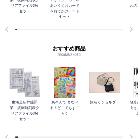
業 復刻時刻表ク
エリック・カール
ー 
リアファイル3枚
あいうえおカード
ねの
セット
＆おでかけトート
セット
おすすめ商品
RECOMMENDED
東海道新幹線開
あそんで まなべ
旅らくショルダー
散歩
業 復刻時刻表ク
る！どこでもすご
山さ
リアファイル3枚
ろく
セット