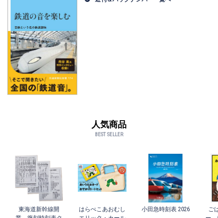
人気商品
BEST SELLER
東海道新幹線開
はらぺこあおむし
小田急時刻表 2026
ご