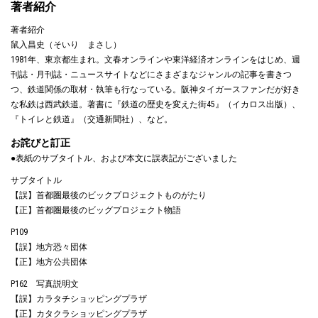
著者紹介
著者紹介
鼠入昌史（そいり まさし）
1981年、東京都生まれ。文春オンラインや東洋経済オンラインをはじめ、週
刊誌・月刊誌・ニュースサイトなどにさまざまなジャンルの記事を書きつ
つ、鉄道関係の取材・執筆も行なっている。阪神タイガースファンだが好き
な私鉄は西武鉄道。著書に『鉄道の歴史を変えた街45』（イカロス出版）、
『トイレと鉄道』（交通新聞社）、など。
お詫びと訂正
●表紙のサブタイトル、および本文に誤表記がございました
サブタイトル
【誤】首都圏最後のビックプロジェクトものがたり
【正】首都圏最後のビッグプロジェクト物語
P109
【誤】地方恐々団体
【正】地方公共団体
P162 写真説明文
【誤】カラタチショッピングプラザ
【正】カタクラショッピングプラザ