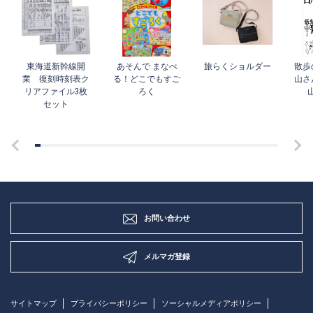
東海道新幹線開
あそんで まなべ
旅らくショルダー
散歩
業 復刻時刻表ク
る！どこでもすご
山さ
リアファイル3枚
ろく
セット
お問い合わせ
メルマガ登録
サイトマップ
プライバシーポリシー
ソーシャルメディアポリシー