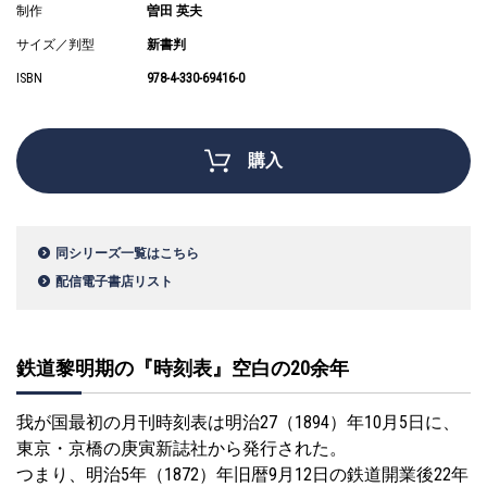
制作
曽田 英夫
サイズ／判型
新書判
ISBN
978-4-330-69416-0
購入
同シリーズ一覧はこちら
配信電子書店リスト
鉄道黎明期の『時刻表』空白の20余年
我が国最初の月刊時刻表は明治27（1894）年10月5日に、
東京・京橋の庚寅新誌社から発行された。
つまり、明治5年（1872）年旧暦9月12日の鉄道開業後22年