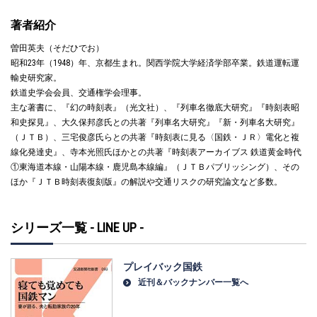
著者紹介
曽田英夫（そだひでお）
昭和23年（1948）年、京都生まれ。関西学院大学経済学部卒業。鉄道運転運
輸史研究家。
鉄道史学会会員、交通権学会理事。
主な著書に、『幻の時刻表』（光文社）、『列車名徹底大研究』『時刻表昭
和史探見』、大久保邦彦氏との共著『列車名大研究』『新・列車名大研究』
（ＪＴＢ）、三宅俊彦氏らとの共著『時刻表に見る〈国鉄・ＪＲ〉電化と複
線化発達史』、寺本光照氏ほかとの共著『時刻表アーカイブス 鉄道黄金時代
①東海道本線・山陽本線・鹿児島本線編』（ＪＴＢパブリッシング）、その
ほか『ＪＴＢ時刻表復刻版』の解説や交通リスクの研究論文など多数。
シリーズ一覧 - LINE UP -
プレイバック国鉄
近刊＆バックナンバー一覧へ