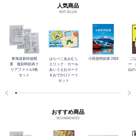
人気商品
BEST SELLER
東海道新幹線開
はらぺこあおむし
小田急時刻表 2026
ご
業 復刻時刻表ク
エリック・カール
ー 
リアファイル3枚
あいうえおカード
ねの
セット
＆おでかけトート
セット
おすすめ商品
RECOMMENDED