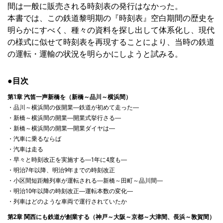
間は一般に販売される時刻表の発行はなかった。
本書では、この鉄道黎明期の『時刻表』空白期間の歴史を
明らかにすべく、種々の資料を探し出して体系化し、現代
の様式に似せて時刻表を再現することにより、当時の鉄道
の運転・運輸の状況を明らかにしようと試みる。
●目次
第1章 汽笛一声新橋を（新橋～品川～横浜間）
・品川～横浜間の仮開業―鉄道が初めて走った―
・新橋～横浜間の開業―開業式挙行さる―
・新橋～横浜間の開業―開業ダイヤは―
・汽車に乗るならば
・汽車は走る
・早々と時刻改正を実施する―1年に4度も―
・明治7年以降、明治9年までの時刻改正
・小区間短距離列車が運転される―新橋～田町～品川間―
・明治10年以降の時刻改正―運転本数の変化―
・列車はどのような車両で運行されていたか
第2章 関西にも鉄道が創業する（神戸～大阪～京都～大津間、長浜～敦賀間）