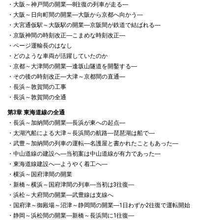
・大阪～神戸間の開業―8往復の列車が走る―
・大阪～日向町間の開業―大阪から京都へ向かう―
・大宮通仮駅～大阪駅の開業―京阪間が鉄道で結ばれる―
・京阪神間の時刻改正―こまめな時刻改正―
・ページ運輸長のはなし
・どのような車両が活躍していたのか
・京都～大津間の開業―逢坂山隧道を開鑿する―
・その後の時刻改正―大津～京都間の直通―
・長浜～敦賀間の工事
・長浜～敦賀間の全通
第3章 東海道線の全通
・長浜～加納間の開業―長浜が東への起点―
・太湖汽船による大津～長浜間の航路―琵琶湖は船で―
・武豊～加納間の列車の運転―名護屋と書かれたこともあった―
・中山道線の建設へ―当初案は中山道線が有力であった―
・東海道線建設へ―ようやく着工へ―
・横浜～国府津間の開業
・新橋～横浜～国府津間の列車―当初は3往復―
・浜松～大府間の開業―武豊線は支線へ
・国府津～御殿場～沼津～静岡間の開業―1日わずか2往復で運転開始
・静岡～浜松間の開業―新橋～長浜間に1往復―