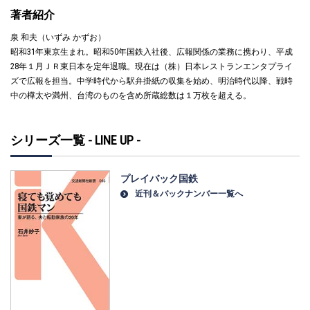
著者紹介
泉 和夫（いずみ かずお）
昭和31年東京生まれ。昭和50年国鉄入社後、広報関係の業務に携わり、平成
28年１月ＪＲ東日本を定年退職。現在は（株）日本レストランエンタプライ
ズで広報を担当。中学時代から駅弁掛紙の収集を始め、明治時代以降、戦時
中の樺太や満州、台湾のものを含め所蔵総数は１万枚を超える。
シリーズ一覧 - LINE UP -
プレイバック国鉄
近刊＆バックナンバー一覧へ