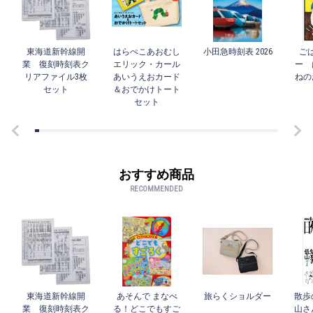
東海道新幹線開
はらぺこあおむし
小田急時刻表 2026
ご
業 復刻時刻表ク
エリック・カール
ー 
リアファイル3枚
あいうえおカード
ねの
セット
＆おでかけトート
セット
おすすめ商品
RECOMMENDED
東海道新幹線開
あそんで まなべ
旅らくショルダー
散歩
業 復刻時刻表ク
る！どこでもすご
山さ