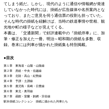
てしまう紙だ。しかし、現代のように通信や情報網が発達
していなかった時代には、掛紙が広告媒体や名所案内とな
っており、またご意見を伺う通信票の役割も担っていた。
そんな時代の掛紙を紐解けば、当時の鉄道事情や世相、観
光地や町の様子などが見えてくる。
本書は、「交通新聞」で好評連載中の『掛紙停車』に、加
筆・修正を加えた一冊。明治～昭和期の掛紙を多数、収
録。巻末には列車が描かれた掛紙集も特別掲載。
●目次
第１章 東海道・山陽・山陰線
第２章 房総・中央・信越線
第３章 北陸・高山・紀勢線
第４章 予讃・土讃線
第５章 鹿児島・長崎・日豊線
第６章 東北・奥羽線
第７章 函館・室蘭・釧網・宗谷線
駅弁掛紙コレクション 掛紙に描かれた列車たち