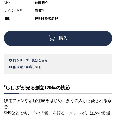
制作
佐藤 良介
サイズ／判型
新書判
ISBN
978-4-330-86218-7
購入
同シリーズ一覧はこちら
配信電子書店リスト
“らしさ”が光る創立120年の軌跡
鉄道ファンや沿線住民をはじめ、多くの人から愛される京
急。
SNSなどでも、その「愛」を語るコメントが、ほかの鉄道