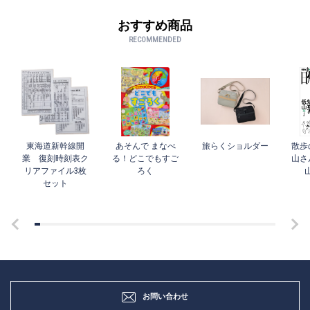
おすすめ商品
RECOMMENDED
東海道新幹線開
あそんで まなべ
旅らくショルダー
散歩
業 復刻時刻表ク
る！どこでもすご
山さ
リアファイル3枚
ろく
セット
お問い合わせ