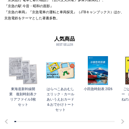
『京浜急行 電車と駅の物語』（吉川文夫共著／多摩川新聞社）、
『京急の駅 今昔・昭和の面影』
『京急の車両』『京急電車の運転と車両探見』（JTBキャンブックス）ほか、
京急電鉄をテーマとした著書多数。
人気商品
BEST SELLER
東海道新幹線開
はらぺこあおむし
小田急時刻表 2026
ご
業 復刻時刻表ク
エリック・カール
ー 
リアファイル3枚
あいうえおカード
ねの
セット
＆おでかけトート
セット