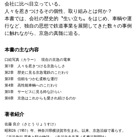
会社に比べ目立っている。
人々を惹きつけるその個性、取り組みとは何か？
本書では、会社の歴史的〝生い立ち〟をはじめ、車輌や運
行など、独自の思想で鉄道事業を展開してきた数々の事例
に触れながら、京急の真髄に迫る。
本書の主な内容
口絵写真（カラー） 現在の京急の電車
第1章 人々を惹きつける京急らしさ
第2章 歴史に見る京急電鉄のこだわり
第3章 信頼をつかむ柔軟な運行
第4章 高性能車輌へのこだわり
第5章 サービスに見る粋な計らい
第6章 京急はこれからも愛され続けるのか
著者紹介
佐藤 良介（さとう りょうすけ）
昭和26（1951）年、神奈川県横須賀市生まれ。以来、京急沿線で暮らす。