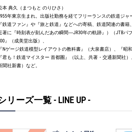
松本 典久（まつもと のりひさ）
1955年東京生まれ。出版社勤務を経てフリーランスの鉄道ジャ
『鉄道ファン』や『旅と鉄道』などへの寄稿、鉄道関連の書籍
近著に『時刻表が刻んだあの瞬間―JR30年の軌跡』）（JTB
100』（成美堂出版）、
『Nゲージ鉄道模型レイアウトの教科書』（大泉書店）、『昭
『君も！鉄道マイスター 首都圏』（以上、共著・交通新聞社）
新聞社新書）など。
シリーズ一覧 - LINE UP -