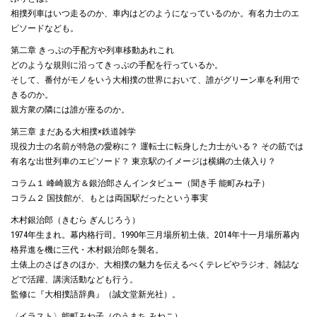
相撲列車はいつ走るのか、車内はどのようになっているのか。有名力士のエ
ピソードなども。
第二章 きっぷの手配方や列車移動あれこれ
どのような規則に沿ってきっぷの手配を行っているか。
そして、番付がモノをいう大相撲の世界において、誰がグリーン車を利用で
きるのか。
親方衆の隣には誰が座るのか。
第三章 まだある大相撲×鉄道雑学
現役力士の名前が特急の愛称に？ 運転士に転身した力士がいる？ その筋では
有名な出世列車のエピソード？ 東京駅のイメージは横綱の土俵入り？
コラム１ 峰崎親方＆銀治郎さんインタビュー（聞き手 能町みね子）
コラム２ 国技館が、もとは両国駅だったという事実
木村銀治郎（きむら ぎんじろう）
1974年生まれ。幕内格行司。1990年三月場所初土俵。2014年十一月場所幕内
格昇進を機に三代・木村銀治郎を襲名。
土俵上のさばきのほか、大相撲の魅力を伝えるべくテレビやラジオ、雑誌な
どで活躍、講演活動なども行う。
監修に『大相撲語辞典』（誠文堂新光社）。
〈イラスト〉能町みね子（のうまち みねこ）