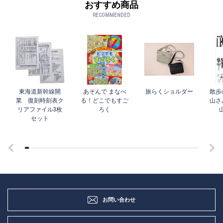
おすすめ商品
RECOMMENDED
東海道新幹線開
あそんで まなべ
旅らくショルダー
散歩
業 復刻時刻表ク
る！どこでもすご
山さ
リアファイル3枚
ろく
セット
お問い合わせ