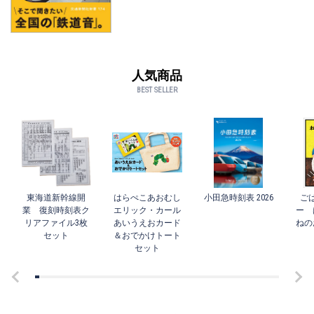
人気商品
BEST SELLER
東海道新幹線開
はらぺこあおむし
小田急時刻表 2026
ご
業 復刻時刻表ク
エリック・カール
ー 
リアファイル3枚
あいうえおカード
ねの
セット
＆おでかけトート
セット