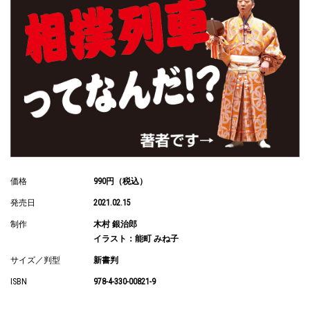
価格
990円（税込）
発売日
2021.02.15
制作
木村 銀治郎
イラスト：能町 みね子
サイズ／判型
新書判
ISBN
978-4-330-00821-9