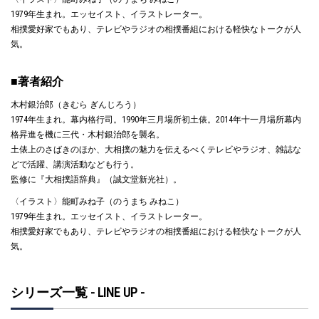
1979年生まれ。エッセイスト、イラストレーター。
相撲愛好家でもあり、テレビやラジオの相撲番組における軽快なトークが人
気。
■著者紹介
木村銀治郎（きむら ぎんじろう）
1974年生まれ。幕内格行司。1990年三月場所初土俵。2014年十一月場所幕内
格昇進を機に三代・木村銀治郎を襲名。
土俵上のさばきのほか、大相撲の魅力を伝えるべくテレビやラジオ、雑誌な
どで活躍、講演活動なども行う。
監修に『大相撲語辞典』（誠文堂新光社）。
〈イラスト〉能町みね子（のうまち みねこ）
1979年生まれ。エッセイスト、イラストレーター。
相撲愛好家でもあり、テレビやラジオの相撲番組における軽快なトークが人
気。
シリーズ一覧 - LINE UP -