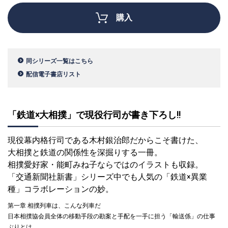
購入
同シリーズ一覧はこちら
配信電子書店リスト
「鉄道×大相撲」で現役行司が書き下ろし!!
現役幕内格行司である木村銀治郎だからこそ書けた、
大相撲と鉄道の関係性を深掘りする一冊。
相撲愛好家・能町みね子ならではのイラストも収録。
「交通新聞社新書」シリーズ中でも人気の「鉄道×異業
種」コラボレーションの妙。
第一章 相撲列車は、こんな列車だ
日本相撲協会員全体の移動手段の勘案と手配を一手に担う「輸送係」の仕事
ぶりとは。