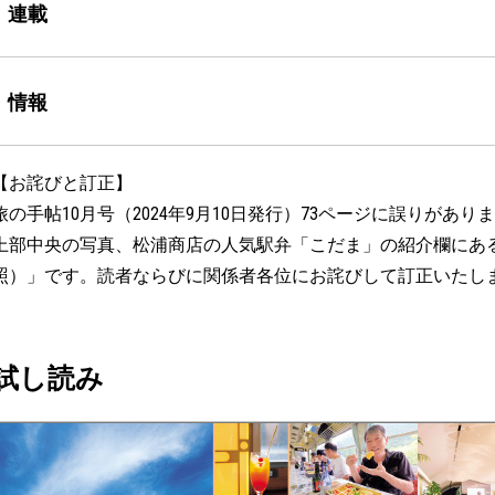
連載
情報
【お詫びと訂正】
旅の手帖10月号（2024年9月10日発行）73ページに誤りがあり
上部中央の写真、松浦商店の人気駅弁「こだま」の紹介欄にある
照）」です。読者ならびに関係者各位にお詫びして訂正いたし
試し読み