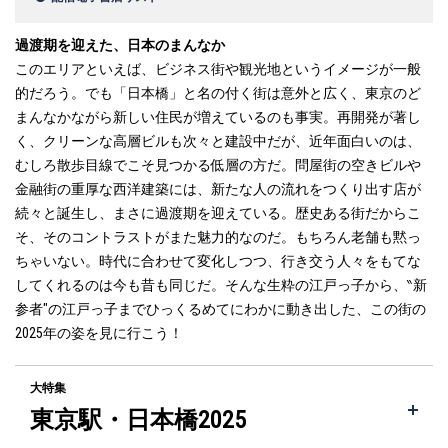
過渡期を迎えた、日本のまんなか
このエリアといえば、ビジネス街や観光地というイメージが一般
的だろう。でも「日本橋」と名の付く街は意外と広く、東京のど
まんなかながら新しい住民が増えているのも事実。再開発が著し
く、クリーンな高層ビルも次々と建設中だが、近年面白いのは、
むしろ散歩目線でこそ見つかる低層の方だ。問屋街の空きビルや
金融街の重厚な西洋建築には、新たな人の流れをつくり出す店が
続々と誕生し、まさに過渡期を迎えている。歴史ある街だからこ
そ、そのコントラストがまた魅力的なのだ。もちろん老舗も黙っ
ちゃいない。時代に合わせて変化しつつ、行き交う人々をもてな
してくれるのは今も昔も同じだ。そんな生粋の江戸っ子から、‶新
参者″の江戸っ子までひっくるめてにわかに動き出した、この街の
2025年の姿を見に行こう！
大特集
東京駅・日本橋2025