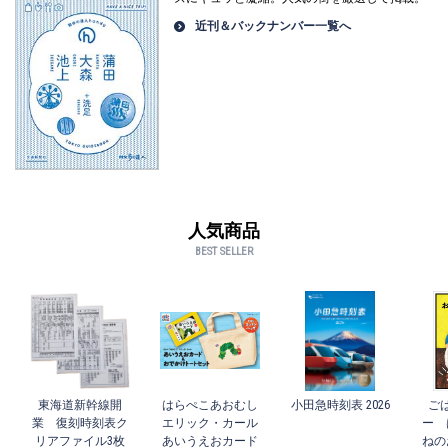
近刊＆バックナンバー一覧へ
人気商品
BEST SELLER
東海道新幹線開
はらぺこあおむし
小田急時刻表 2026
ご
業 復刻時刻表ク
エリック・カール
ー 
リアファイル3枚
あいうえおカード
ねの