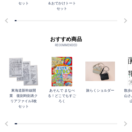
セット
＆おでかけトート
セット
おすすめ商品
RECOMMENDED
東海道新幹線開
あそんで まなべ
旅らくショルダー
散歩
業 復刻時刻表ク
る！どこでもすご
山さ
リアファイル3枚
ろく
セット