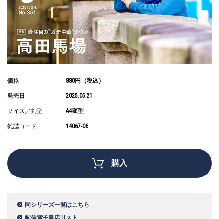
価格
880円（税込）
発売日
2025.05.21
サイズ／判型
A4変型
雑誌コード
14067-06
購入
同シリーズ一覧はこちら
配信電子書店リスト