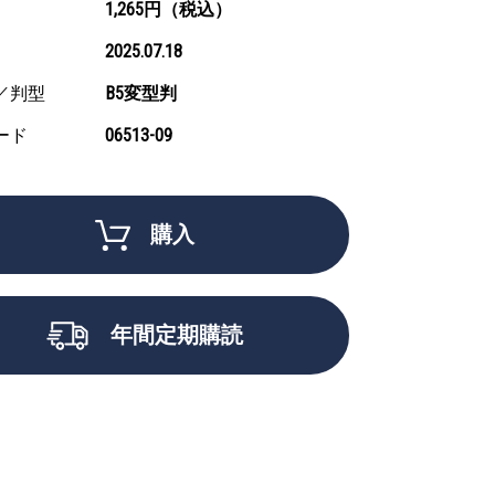
1,265円（税込）
2025.07.18
／判型
B5変型判
ード
06513-09
購入
年間定期購読