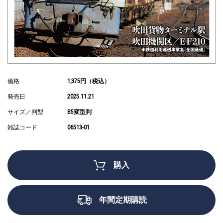
価格
1,375円（税込）
発売日
2025.11.21
サイズ／判型
B5変型判
雑誌コード
06513-01
購入
年間定期購読