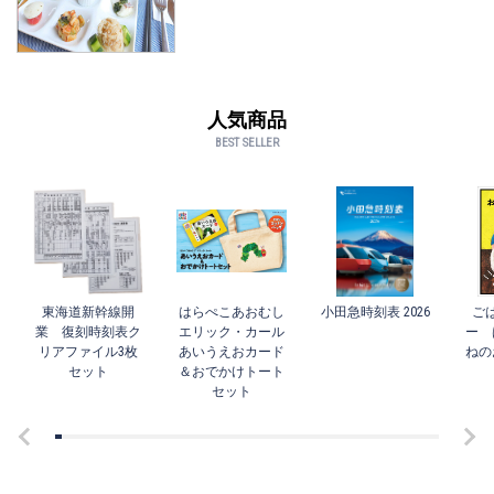
人気商品
BEST SELLER
東海道新幹線開
はらぺこあおむし
小田急時刻表 2026
ご
業 復刻時刻表ク
エリック・カール
ー 
リアファイル3枚
あいうえおカード
ねの
セット
＆おでかけトート
セット