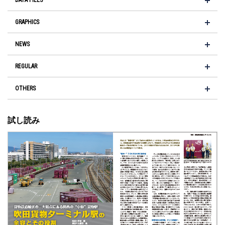
DATA FILES
GRAPHICS
NEWS
REGULAR
OTHERS
試し読み