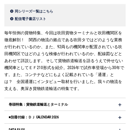
同シリーズ一覧はこちら
配信電子書店リスト
毎年恒例の貨物特集、今回は吹田貨物ターミナルと吹田機関区を
徹底解剖！ 関西の物流の拠点である吹田タではどのような業務
が行われているのか、また、92両もの機関車が配置されている吹
田機関区ではどのような検修が行われているのか、配線図などと
あわせて詳説します。 そして貨物鉄道輸送を語るうえで外せない
機関車としてＥＦ210形式を紹介。2026年で試作車登場から30年で
す。また、コンテナなどにもよく記載されている「通運」と
は？ 全国通運にインタビュー取材を行いました。我々の物流を
支える、奥深き貨物鉄道輸送の特集です。
巻頭特集：貨物鉄道輸送とターミナル
■別冊付録：ＤＪ CALENDAR 2026