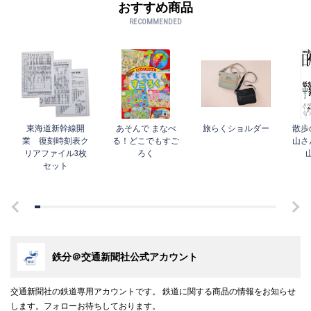
おすすめ商品
RECOMMENDED
東海道新幹線開
あそんで まなべ
旅らくショルダー
散歩
業 復刻時刻表ク
る！どこでもすご
山さ
リアファイル3枚
ろく
セット
鉄分＠交通新聞社公式アカウント
交通新聞社の鉄道専用アカウントです。 鉄道に関する商品の情報をお知らせ
します。フォローお待ちしております。