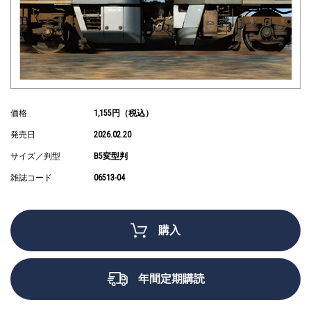
価格
1,155円（税込）
発売日
2026.02.20
サイズ／判型
B5変型判
雑誌コード
06513-04
購入
年間定期購読