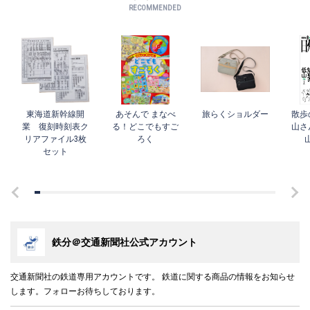
RECOMMENDED
東海道新幹線開
あそんで まなべ
旅らくショルダー
散歩
業 復刻時刻表ク
る！どこでもすご
山さ
リアファイル3枚
ろく
セット
鉄分＠交通新聞社公式アカウント
交通新聞社の鉄道専用アカウントです。 鉄道に関する商品の情報をお知らせ
します。フォローお待ちしております。