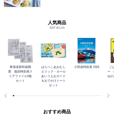
人気商品
BEST SELLER
東海道新幹線開
はらぺこあおむし
小田急時刻表 2026
ご
業 復刻時刻表ク
エリック・カール
ー 
リアファイル3枚
あいうえおカード
ねの
セット
＆おでかけトート
セット
おすすめ商品