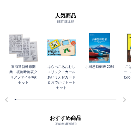
人気商品
BEST SELLER
東海道新幹線開
はらぺこあおむし
小田急時刻表 2026
ご
業 復刻時刻表ク
エリック・カール
ー 
リアファイル3枚
あいうえおカード
ねの
セット
＆おでかけトート
セット
おすすめ商品
RECOMMENDED