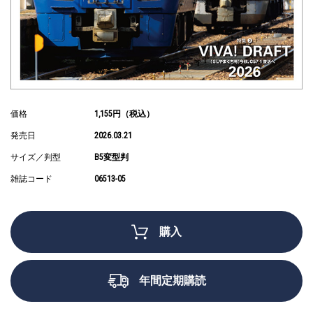
価格
1,155円（税込）
発売日
2026.03.21
サイズ／判型
B5変型判
雑誌コード
06513-05
購入
年間定期購読