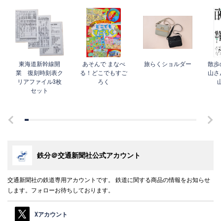
東海道新幹線開
あそんで まなべ
旅らくショルダー
散歩
業 復刻時刻表ク
る！どこでもすご
山さ
リアファイル3枚
ろく
セット
鉄分＠交通新聞社公式アカウント
交通新聞社の鉄道専用アカウントです。 鉄道に関する商品の情報をお知らせ
します。フォローお待ちしております。
Xアカウント