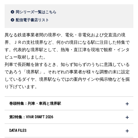
同シリーズ一覧はこちら
配信電子書店リスト
異なる鉄道事業者間の境界や、電化・非電化および交直流の境
界、ＪＲの支社境界など、何かの境目になる駅に注目した特集で
す。代表的な境界駅として、熱海・直江津を現地で観察・インタ
ビュー取材しました。
列車で長距離を旅するとき、知らず知らずのうちに意識している
であろう「境界駅」。それぞれの事業者が様々な調整の末に設定
しているダイヤ、境界駅ならではの案内サインや掲示物などを掘
り下げています。
巻頭特集：列車・車両と境界駅
第2特集：VIVA! DRAFT 2026
DATA FILES