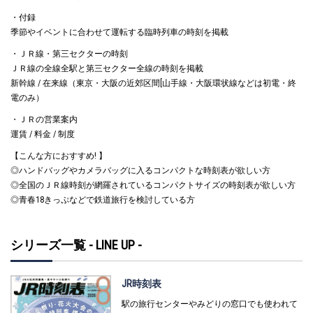
・付録
季節やイベントに合わせて運転する臨時列車の時刻を掲載
・ＪＲ線・第三セクターの時刻
ＪＲ線の全線全駅と第三セクター全線の時刻を掲載
新幹線 / 在来線（東京・大阪の近郊区間[山手線・大阪環状線などは初電・終
電のみ）
・ＪＲの営業案内
運賃 / 料金 / 制度
【こんな方におすすめ! 】
◎ハンドバッグやカメラバッグに入るコンパクトな時刻表が欲しい方
◎全国のＪＲ線時刻が網羅されているコンパクトサイズの時刻表が欲しい方
◎青春18きっぷなどで鉄道旅行を検討している方
シリーズ一覧 - LINE UP -
JR時刻表
駅の旅行センターやみどりの窓口でも使われて