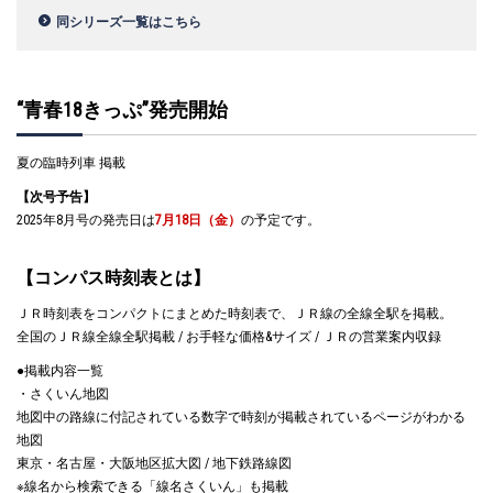
同シリーズ一覧はこちら
“青春18きっぷ”発売開始
夏の臨時列車 掲載
【次号予告】
2025年8月号の発売日は
7月18日（金）
の予定です。
【コンパス時刻表とは】
ＪＲ時刻表をコンパクトにまとめた時刻表で、ＪＲ線の全線全駅を掲載。
全国のＪＲ線全線全駅掲載 / お手軽な価格&サイズ / ＪＲの営業案内収録
●掲載内容一覧
・さくいん地図
地図中の路線に付記されている数字で時刻が掲載されているページがわかる
地図
東京・名古屋・大阪地区拡大図 / 地下鉄路線図
※線名から検索できる「線名さくいん」も掲載