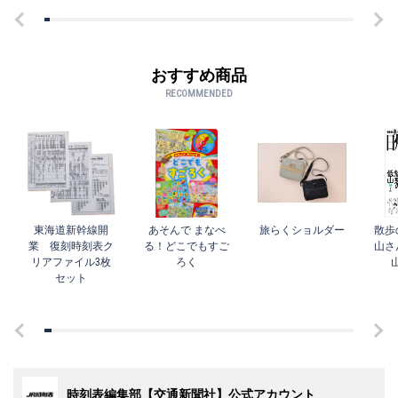
おすすめ商品
RECOMMENDED
東海道新幹線開
あそんで まなべ
旅らくショルダー
散歩
業 復刻時刻表ク
る！どこでもすご
山さ
リアファイル3枚
ろく
セット
時刻表編集部【交通新聞社】公式アカウント