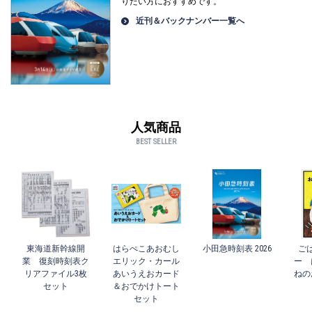
りたい方におすすめです。
近刊＆バックナンバー一覧へ
人気商品
BEST SELLER
東海道新幹線開
はらぺこあおむし
小田急時刻表 2026
ご
業 復刻時刻表ク
エリック・カール
ー 
リアファイル3枚
あいうえおカード
ねの
セット
＆おでかけトート
セット