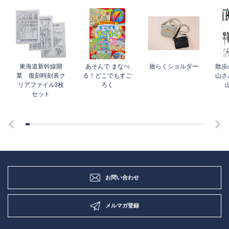
東海道新幹線開
あそんで まなべ
旅らくショルダー
散歩
業 復刻時刻表ク
る！どこでもすご
山さ
リアファイル3枚
ろく
セット
お問い合わせ
メルマガ登録