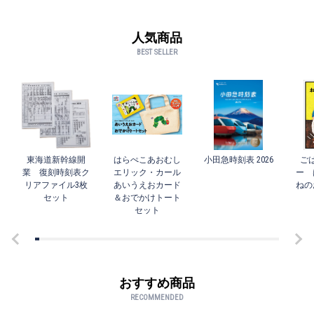
人気商品
BEST SELLER
東海道新幹線開
はらぺこあおむし
小田急時刻表 2026
ご
業 復刻時刻表ク
エリック・カール
ー 
リアファイル3枚
あいうえおカード
ねの
セット
＆おでかけトート
セット
おすすめ商品
RECOMMENDED