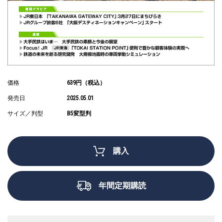
価格
639円（税込）
発売日
2025.05.01
サイズ／判型
B5変型判
購入
年間定期購読