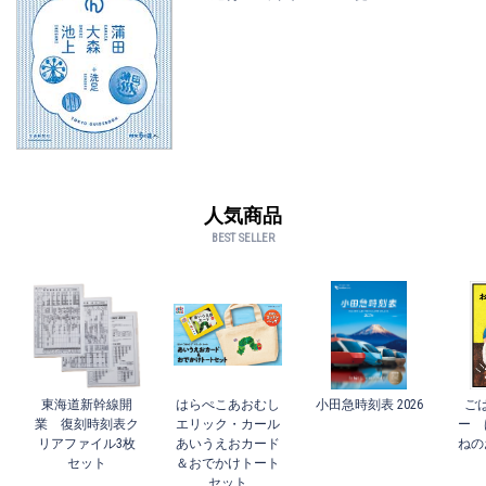
人気商品
BEST SELLER
東海道新幹線開
はらぺこあおむし
小田急時刻表 2026
ご
業 復刻時刻表ク
エリック・カール
ー 
リアファイル3枚
あいうえおカード
ねの
セット
＆おでかけトート
セット