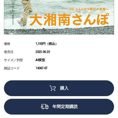
価格
1,100円（税込）
発売日
2025.06.20
サイズ／判型
A4変型
雑誌コード
14067-07
購入
年間定期購読