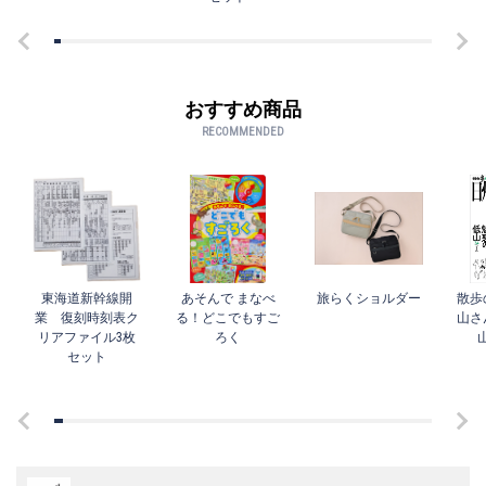
おすすめ商品
RECOMMENDED
東海道新幹線開
あそんで まなべ
旅らくショルダー
散歩
業 復刻時刻表ク
る！どこでもすご
山さ
リアファイル3枚
ろく
セット