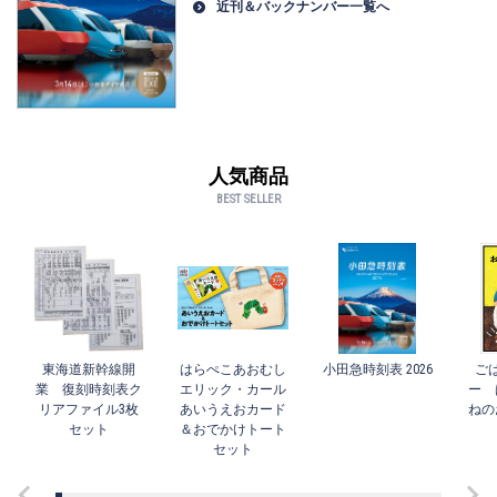
近刊＆バックナンバー一覧へ
人気商品
BEST SELLER
東海道新幹線開
はらぺこあおむし
小田急時刻表 2026
ご
業 復刻時刻表ク
エリック・カール
ー 
リアファイル3枚
あいうえおカード
ねの
セット
＆おでかけトート
セット