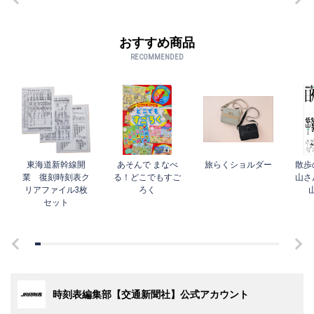
おすすめ商品
RECOMMENDED
東海道新幹線開
あそんで まなべ
旅らくショルダー
散歩
業 復刻時刻表ク
る！どこでもすご
山さ
リアファイル3枚
ろく
セット
時刻表編集部【交通新聞社】公式アカウント