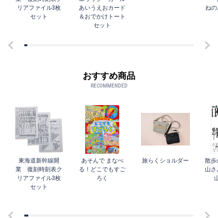
リアファイル3枚
あいうえおカード
ねの
セット
＆おでかけトート
セット
おすすめ商品
RECOMMENDED
東海道新幹線開
あそんで まなべ
旅らくショルダー
散歩
業 復刻時刻表ク
る！どこでもすご
山さ
リアファイル3枚
ろく
セット