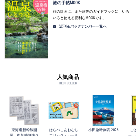
旅の手帖MOOK
旅の計画に、また旅先のガイドブックに、いろ
いろと使える便利なMOOKです。
近刊＆バックナンバー一覧へ
人気商品
BEST SELLER
東海道新幹線開
はらぺこあおむし
小田急時刻表 2026
ご
業 復刻時刻表ク
エリック・カール
ー 