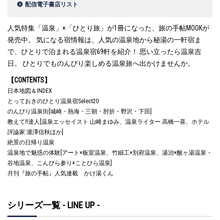
配信電子書店リスト
人気特集「温泉」×「ひとり旅」が1冊になった、旅の手帖MOOKが
発売中。 気になる宿情報は、人気の温泉地から秘湯の一軒宿ま
で、ひとりで泊まれる温泉宿69軒を紹介！ 思い立ったら温泉吉
日。 ひとりでものんびり楽しめる温泉旅へ出かけませんか。
【CONTENTS】
日本地図＆INDEX
とっておきのひとり温泉宿Select20
のんびり温泉街[城崎・熱海・三朝・肘折・野沢・下田]
教えて‼達人[温泉エッセイスト 山崎まゆみ、温泉ライター 高橋一喜、ホテル
評論家 瀧澤信秋ほか]
絶景の日帰り温泉
温泉地で魅惑の体験[アート×板室温泉、竹細工×別府温泉、湯治×酸ヶ湯温泉・
谷地温泉、こんぴら参り×ことひら温泉]
月刊『旅の手帖』人気連載 かけ湯くん
シリーズ一覧 - LINE UP -