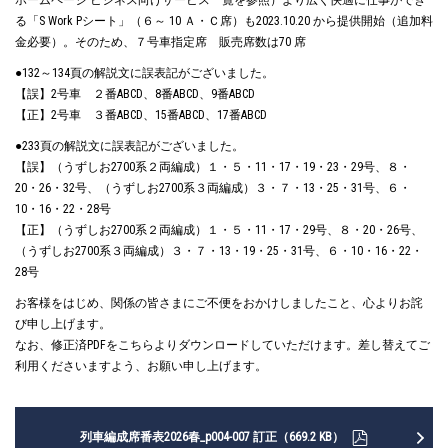
ホームページ ビジネス向けサービス一覧を参照）より広く快適に仕事ができ
る「S Work Pシート」（６～ 10 Ａ・Ｃ席）も2023.10.20 から提供開始（追加料
金必要）。そのため、７号車指定席 販売席数は70 席
●132～134頁の解説文に誤表記がございました。
【誤】2号車 ２番ABCD、8番ABCD、9番ABCD
【正】2号車 ３番ABCD、15番ABCD、17番ABCD
●233頁の解説文に誤表記がございました。
【誤】（うずしお2700系２両編成）１・５・11・17・19・23・29号、８・
20・26・32号、（うずしお2700系３両編成）３・７・13・25・31号、６・
10・16・22・28号
【正】（うずしお2700系２両編成）１・５・11・17・29号、８・20・26号、
（うずしお2700系３両編成）３・７・13・19・25・31号、６・10・16・22・
28号
お客様をはじめ、関係の皆さまにご不便をおかけしましたこと、心よりお詫
び申し上げます。
なお、修正済PDFをこちらよりダウンロードしていただけます。差し替えてご
利用くださいますよう、お願い申し上げます。
列車編成席番表2026春_p004-007 訂正（669.2 KB）