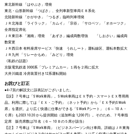
東北新幹線 「はやぶさ」増発
東北・山形新幹線 「つばさ」、全列車新型車両Ｅ８系化
北陸新幹線 「かがやき」「つるぎ」臨時列車増発
ＪＲ北海道 「ライラック」「カムイ」「宗谷」「サロベツ」「オホーツク」
全席指定席化
ＪＲ東日本 「湘南」増発 「あずさ」編成両数増強 「しおさい」編成両
数変更
ＪＲ西日本 有料座席サービス「快速 うれしート」運転線区、運転本数拡大
ＪＲ九州 「リレーかもめ」「みどり」増発
《私鉄の話題》
京阪電気鉄道 3000系「プレミアムカー」１両を２両に拡大
大井川鐵道 冷房装置付き12系運転開始
お詫びと訂正
●4~7頁の解説文に誤表記がございました。
【誤】７号車は「S Work車両」。S Work車両はＥＸ予約・スマートＥＸ専用商
品。利用に際しては「ＥＸ・ご予約」（ネット予約）から「ＥＸ予約S Work
席」を選択。より広く快適に仕事ができる「S Work Pシート」（６～ 10 Ａ・
Ｃ席）も2023.10.20 から提供開始（追加料金 1,200 円）。そのため、７号車指
定席 販売席数は70 名（６～ 10 Ｂの５席が該当）
【正】７号車は「S Work車両」（ビジネスパーソン向け車両。詳細はＪＲ東海