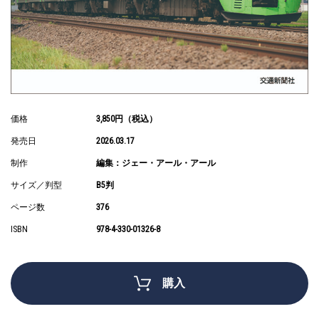
価格
3,850円（税込）
発売日
2026.03.17
制作
編集：ジェー・アール・アール
サイズ／判型
B5判
ページ数
376
ISBN
978-4-330-01326-8
購入