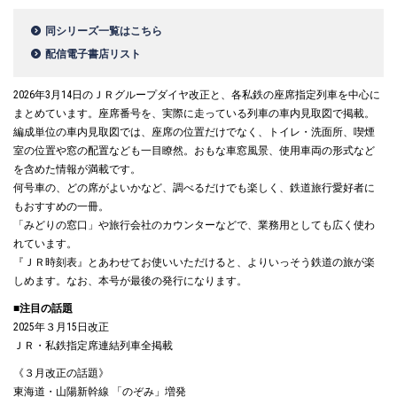
同シリーズ一覧はこちら
配信電子書店リスト
2026年3月14日のＪＲグループダイヤ改正と、各私鉄の座席指定列車を中心に
まとめています。座席番号を、実際に走っている列車の車内見取図で掲載。
編成単位の車内見取図では、座席の位置だけでなく、トイレ・洗面所、喫煙
室の位置や窓の配置なども一目瞭然。おもな車窓風景、使用車両の形式など
を含めた情報が満載です。
何号車の、どの席がよいかなど、調べるだけでも楽しく、鉄道旅行愛好者に
もおすすめの一冊。
「みどりの窓口」や旅行会社のカウンターなどで、業務用としても広く使わ
れています。
『ＪＲ時刻表』とあわせてお使いいただけると、よりいっそう鉄道の旅が楽
しめます。なお、本号が最後の発行になります。
■注目の話題
2025年３月15日改正
ＪＲ・私鉄指定席連結列車全掲載
《３月改正の話題》
東海道・山陽新幹線 「のぞみ」増発