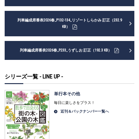
列車編成席番表2026春_P132-134_リゾートしらかみ 訂正（232.9
KB）
列車編成席番表2026春_P233_うずしお 訂正（192.3 KB）
シリーズ一覧 - LINE UP -
単行本その他
毎日に楽しさをプラス！
近刊＆バックナンバー一覧へ