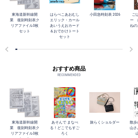
東海道新幹線開
はらぺこあおむし
小田急時刻表 2026
ご
業 復刻時刻表ク
エリック・カール
ー 
リアファイル3枚
あいうえおカード
ねの
セット
＆おでかけトート
セット
おすすめ商品
RECOMMENDED
東海道新幹線開
あそんで まなべ
旅らくショルダー
散歩
業 復刻時刻表ク
る！どこでもすご
山さ
リアファイル3枚
ろく