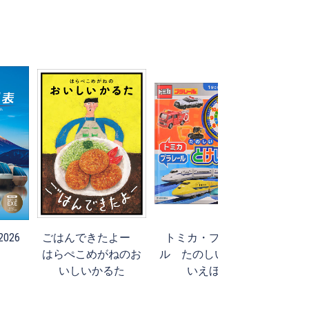
026
ごはんできたよー
トミカ・プラレー
旅ら
はらぺこめがねのお
ル たのしい とけ
いしいかるた
いえほん