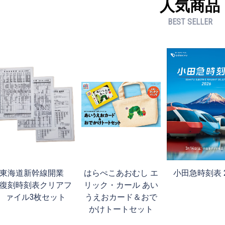
人気商品
BEST SELLER
東海道新幹線開業
はらぺこあおむし エ
小田急時刻表 2
復刻時刻表クリアフ
リック・カール あい
ァイル3枚セット
うえおカード＆おで
かけトートセット