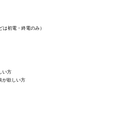
などは初電・終電のみ）
しい方
表が欲しい方