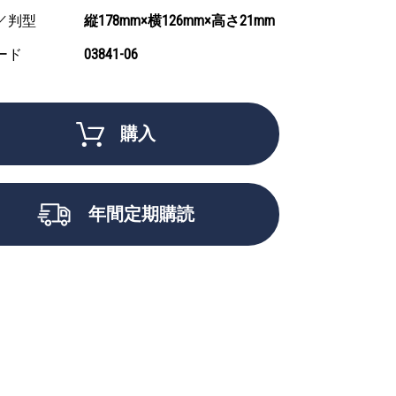
／判型
縦178mm×横126mm×高さ21mm
ード
03841-06
購入
年間定期購読