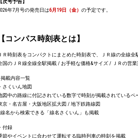
【次号予告】
2026年7月号の発売日は
6月19日（金）
の予定です。
【コンパス時刻表とは】
ＪＲ時刻表をコンパクトにまとめた時刻表で、ＪＲ線の全線全
全国のＪＲ線全線全駅掲載 / お手軽な価格&サイズ / ＪＲの営
●掲載内容一覧
・さくいん地図
地図中の路線に付記されている数字で時刻が掲載されているペ
東京・名古屋・大阪地区拡大図 / 地下鉄路線図
※線名から検索できる「線名さくいん」も掲載
・付録
季節やイベントに合わせて運転する臨時列車の時刻を掲載