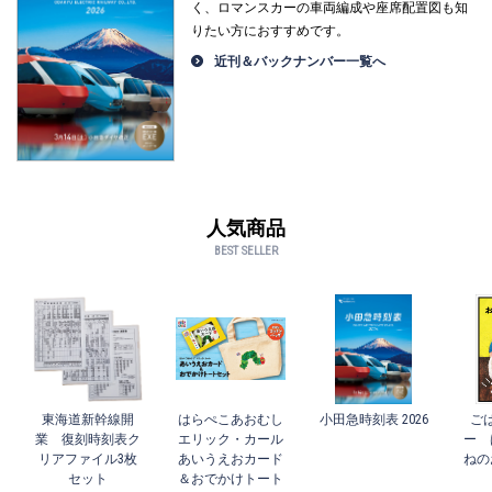
く、ロマンスカーの車両編成や座席配置図も知
りたい方におすすめです。
近刊＆バックナンバー一覧へ
人気商品
BEST SELLER
東海道新幹線開
はらぺこあおむし
小田急時刻表 2026
ご
業 復刻時刻表ク
エリック・カール
ー 
リアファイル3枚
あいうえおカード
ねの
セット
＆おでかけトート