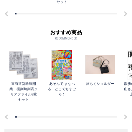
セット
おすすめ商品
RECOMMENDED
東海道新幹線開
あそんで まなべ
旅らくショルダー
散歩
業 復刻時刻表ク
る！どこでもすご
山さ
リアファイル3枚
ろく
セット