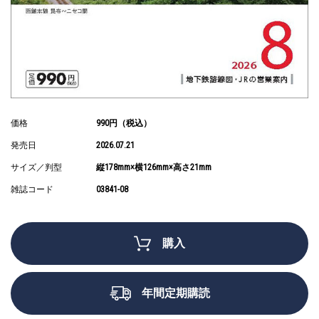
価格
990円（税込）
発売日
2026.07.21
サイズ／判型
縦178mm×横126mm×高さ21mm
雑誌コード
03841-08
購入
年間定期購読