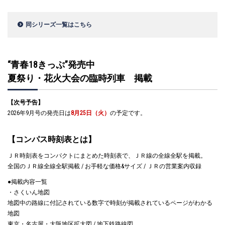
同シリーズ一覧はこちら
“青春18きっぷ”発売中
夏祭り・花火大会の臨時列車 掲載
【次号予告】
2026年9月号の発売日は
8月25日（火）
の予定です。
【コンパス時刻表とは】
ＪＲ時刻表をコンパクトにまとめた時刻表で、ＪＲ線の全線全駅を掲載。
全国のＪＲ線全線全駅掲載 / お手軽な価格&サイズ / ＪＲの営業案内収録
●掲載内容一覧
・さくいん地図
地図中の路線に付記されている数字で時刻が掲載されているページがわかる
地図
東京・名古屋・大阪地区拡大図 / 地下鉄路線図