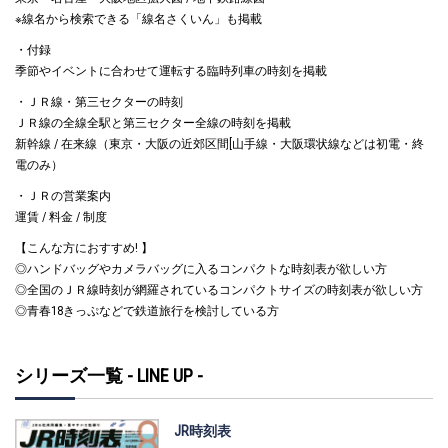
※線名から検索できる「線名さくいん」も掲載
・付録
季節やイベントに合わせて運転する臨時列車の時刻を掲載
・ＪＲ線・第三セクターの時刻
ＪＲ線の全線全駅と第三セクター全線の時刻を掲載
新幹線 / 在来線（東京・大阪の近郊区間[山手線・大阪環状線などは初電・終
電のみ）
・ＪＲの営業案内
運賃 / 料金 / 制度
【こんな方におすすめ! 】
◎ハンドバッグやカメラバッグに入るコンパクトな時刻表が欲しい方
◎全国のＪＲ線時刻が網羅されているコンパクトサイズの時刻表が欲しい方
◎青春18きっぷなどで鉄道旅行を検討している方
シリーズ一覧 - LINE UP -
JR時刻表