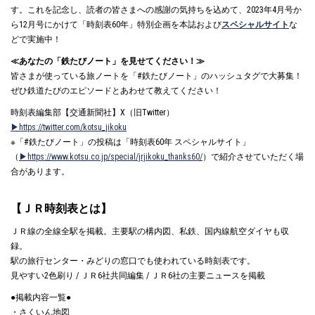
す。これを記念し、読者の皆さまへの感謝の気持ちを込めて、2023年4月号か
ら12月号にかけて「時刻表60年」特別企画を本誌および
スペシャルサイト
な
どで実施中！
≪あなたの「鉄たびノート」を見せてください！≫
皆さまが使っている旅ノートを「#鉄たびノート」のハッシュタグで大募集！
ぜひ鉄道たびのエピソードとあわせて教えてください！
時刻表編集部【交通新聞社】X（旧Twitter）
▶https://twitter.com/kotsu_jikoku
※「#鉄たびノート」の投稿は「時刻表60年 スペシャルサイト」
（
▶https://www.kotsu.co.jp/special/jrjikoku_thanks60/
）で紹介させていただく場
合があります。
【ＪＲ時刻表とは】
ＪＲ線の全線全駅を掲載。主要駅の構内図、私鉄、国内線航空ダイヤも収
録。
駅の旅行センター・みどりの窓口でも使われている時刻表です。
見やすい2色刷り / ＪＲ6社共同編集 / ＪＲ6社の主要ニュースを掲載
●掲載内容一覧●
・さくいん地図