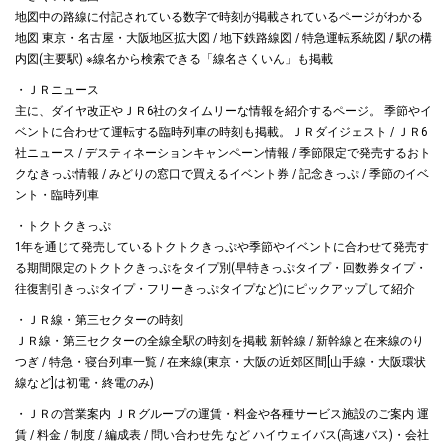
地図中の路線に付記されている数字で時刻が掲載されているページがわかる
地図 東京・名古屋・大阪地区拡大図 / 地下鉄路線図 / 特急運転系統図 / 駅の構
内図(主要駅) ※線名から検索できる「線名さくいん」も掲載
・ＪＲニュース
主に、ダイヤ改正やＪＲ6社のタイムリーな情報を紹介するページ。 季節やイ
ベントに合わせて運転する臨時列車の時刻も掲載。ＪＲダイジェスト / ＪＲ6
社ニュース / デスティネーションキャンペーン情報 / 季節限定で発売するおト
クなきっぷ情報 / みどりの窓口で買えるイベント券 / 記念きっぷ / 季節のイベ
ント・臨時列車
・トクトクきっぷ
1年を通じて発売しているトクトクきっぷや季節やイベントに合わせて発売す
る期間限定のトクトクきっぷをタイプ別(早特きっぷタイプ・回数券タイプ・
往復割引きっぷタイプ・フリーきっぷタイプなど)にピックアップして紹介
・ＪＲ線・第三セクターの時刻
ＪＲ線・第三セクターの全線全駅の時刻を掲載 新幹線 / 新幹線と在来線のり
つぎ / 特急・寝台列車一覧 / 在来線(東京・大阪の近郊区間[山手線・大阪環状
線など]は初電・終電のみ)
・ＪＲの営業案内 ＪＲグループの運賃・料金や各種サービス施設のご案内 運
賃 / 料金 / 制度 / 編成表 / 問い合わせ先 など ハイウェイバス(高速バス)・会社