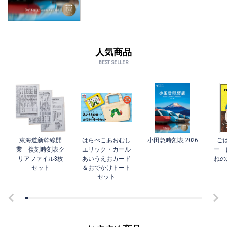
人気商品
BEST SELLER
東海道新幹線開
はらぺこあおむし
小田急時刻表 2026
ご
業 復刻時刻表ク
エリック・カール
ー 
リアファイル3枚
あいうえおカード
ねの
セット
＆おでかけトート
セット