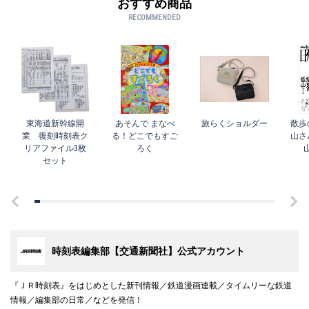
おすすめ商品
RECOMMENDED
東海道新幹線開
あそんで まなべ
旅らくショルダー
散歩
業 復刻時刻表ク
る！どこでもすご
山さ
リアファイル3枚
ろく
セット
時刻表編集部【交通新聞社】公式アカウント
『ＪＲ時刻表』をはじめとした新刊情報／鉄道漫画連載／タイムリーな鉄道
情報／編集部の日常／などを発信！