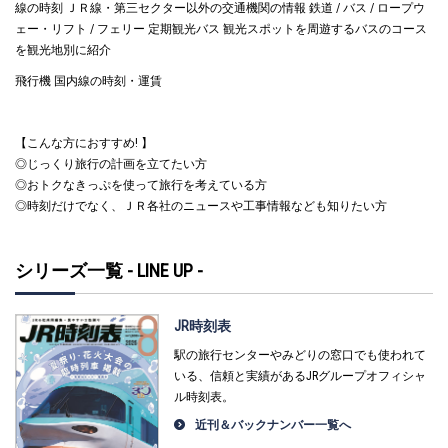
線の時刻 ＪＲ線・第三セクター以外の交通機関の情報 鉄道 / バス / ロープウ
ェー・リフト / フェリー 定期観光バス 観光スポットを周遊するバスのコース
を観光地別に紹介
飛行機 国内線の時刻・運賃
【こんな方におすすめ! 】
◎じっくり旅行の計画を立てたい方
◎おトクなきっぷを使って旅行を考えている方
◎時刻だけでなく、ＪＲ各社のニュースや工事情報なども知りたい方
シリーズ一覧 - LINE UP -
JR時刻表
駅の旅行センターやみどりの窓口でも使われて
いる、信頼と実績があるJRグループオフィシャ
ル時刻表。
近刊＆バックナンバー一覧へ