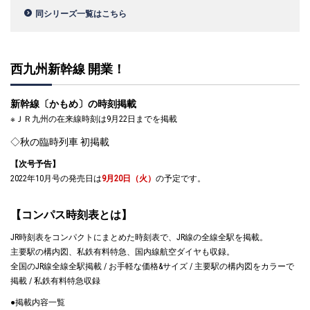
同シリーズ一覧はこちら
西九州新幹線 開業！
新幹線〔かもめ〕の時刻掲載
※ＪＲ九州の在来線時刻は9月22日までを掲載
◇秋の臨時列車 初掲載
【次号予告】
2022年10月号の発売日は
9月20日（火）
の予定です。
【コンパス時刻表とは】
JR時刻表をコンパクトにまとめた時刻表で、JR線の全線全駅を掲載。
主要駅の構内図、私鉄有料特急、国内線航空ダイヤも収録。
全国のJR線全線全駅掲載 / お手軽な価格&サイズ / 主要駅の構内図をカラーで
掲載 / 私鉄有料特急収録
●掲載内容一覧