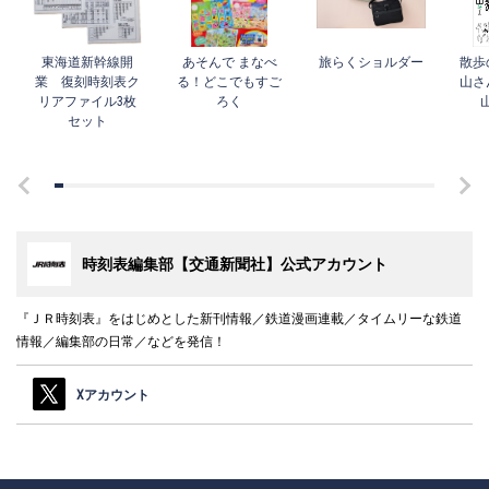
東海道新幹線開
あそんで まなべ
旅らくショルダー
散歩
業 復刻時刻表ク
る！どこでもすご
山さ
リアファイル3枚
ろく
セット
時刻表編集部【交通新聞社】公式アカウント
『ＪＲ時刻表』をはじめとした新刊情報／鉄道漫画連載／タイムリーな鉄道
情報／編集部の日常／などを発信！
Xアカウント