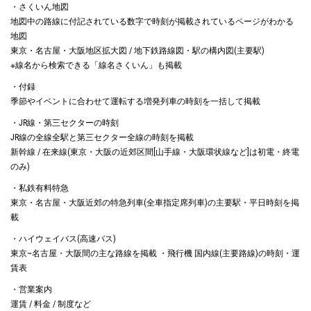
・さくいん地図
地図中の路線に付記されている数字で時刻が掲載されているページがわかる
地図
東京・名古屋・大阪地区拡大図 / 地下鉄路線図・駅の構内図(主要駅)
※線名から検索できる「線名さくいん」も掲載
・付録
季節やイベントに合わせて運転する増発列車の時刻を一括して掲載
・JR線・第三セクターの時刻
JR線の全線全駅と第三セクター全線の時刻を掲載
新幹線 / 在来線(東京・大阪の近郊区間[山手線・大阪環状線など]は初電・終電
のみ)
・私鉄有料特急
東京・名古屋・大阪近郊の特急列車(全車指定席列車)の主要駅・平日時刻を掲
載
・ハイウェイバス(高速バス)
東京~名古屋・大阪間の主な路線を掲載 ・飛行機 国内線(主要路線)の時刻・運
賃表
・営業案内
運賃 / 料金 / 制度など