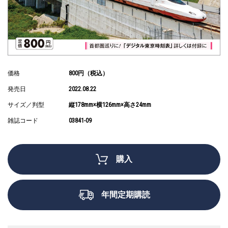
価格
800円（税込）
発売日
2022.08.22
サイズ／判型
縦178mm×横126mm×高さ24mm
雑誌コード
03841-09
購入
年間定期購読