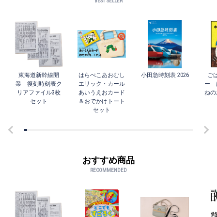
BEST SELLER
東海道新幹線開
はらぺこあおむし
小田急時刻表 2026
ご
業 復刻時刻表ク
エリック・カール
ー 
リアファイル3枚
あいうえおカード
ねの
セット
＆おでかけトート
セット
おすすめ商品
RECOMMENDED