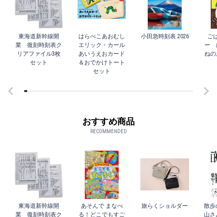
東海道新幹線開
はらぺこあおむし
小田急時刻表 2026
ご
業 復刻時刻表ク
エリック・カール
ー 
リアファイル3枚
あいうえおカード
ねの
セット
＆おでかけトート
セット
おすすめ商品
RECOMMENDED
東海道新幹線開
あそんで まなべ
旅らくショルダー
散歩
業 復刻時刻表ク
る！どこでもすご
山さ