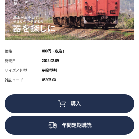
価格
880円（税込）
発売日
2024.02.09
サイズ／判型
A4変型判
雑誌コード
05907-03
購入
年間定期購読