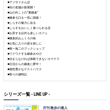
■アジサイさんぽ
■街の老舗が新展開！
■山の向こうの“裏鎌倉”
■鎌倉七口を一気に踏破！
■しらすの魅力に迫る
■しらすをおいしく食べられる店
■お茶する以外も楽しいカフェ
■鎌倉的おふくろの味
■お気に入りの器を探しに
■唯一無二のブックショップ
■ワクワクする鎌倉みやげ
■泊まらなければ体験できないカマクラ
■日没からの鎌倉に夢中！
■個性豊かなゲストハウス
■祭りの歳時記
シリーズ一覧 - LINE UP -
月刊 散歩の達人