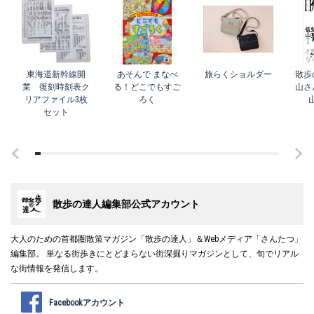
東海道新幹線開
あそんで まなべ
旅らくショルダー
散歩
業 復刻時刻表ク
る！どこでもすご
山さ
リアファイル3枚
ろく
セット
散歩の達人編集部公式アカウント
大人のための首都圏散策マガジン「散歩の達人」＆Webメディア「さんたつ」
編集部。 単なる街歩きにとどまらない街深掘りマガジンとして、旬でリアル
な街情報を発信します。
Facebookアカウント