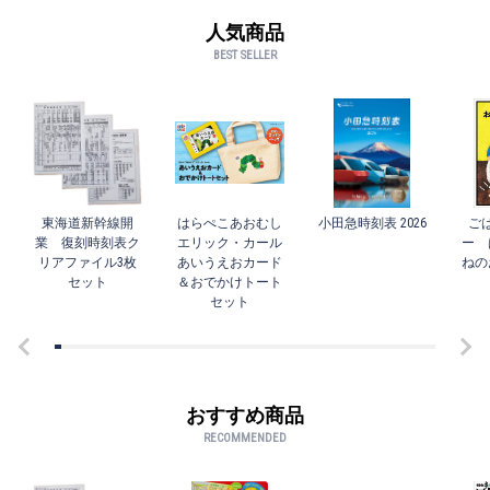
人気商品
BEST SELLER
東海道新幹線開
はらぺこあおむし
小田急時刻表 2026
ご
業 復刻時刻表ク
エリック・カール
ー 
リアファイル3枚
あいうえおカード
ねの
セット
＆おでかけトート
セット
おすすめ商品
RECOMMENDED