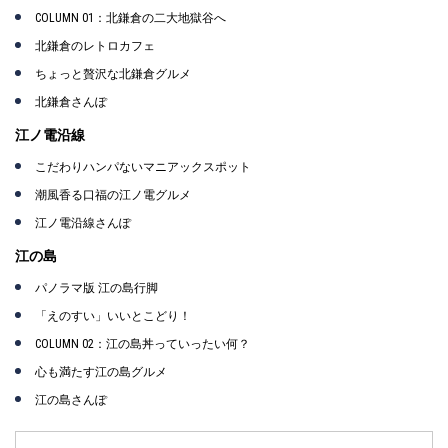
COLUMN 01：北鎌倉の二大地獄谷へ
北鎌倉のレトロカフェ
ちょっと贅沢な北鎌倉グルメ
北鎌倉さんぽ
江ノ電沿線
こだわりハンパないマニアックスポット
潮風香る口福の江ノ電グルメ
江ノ電沿線さんぽ
江の島
パノラマ版 江の島行脚
「えのすい」いいとこどり！
COLUMN 02：江の島丼っていったい何？
心も満たす江の島グルメ
江の島さんぽ