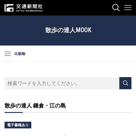
散歩の達人MOOK
出版物
散歩の達人 鎌倉・江の島
電子書籍あり