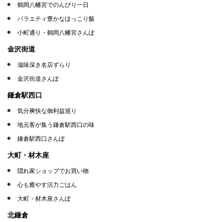
鶴岡八幡宮でのんびり一日
バラエティ豊かなほっこり飯
小町通り・鶴岡八幡宮さんぽ
金沢街道
滋味深き名店ずらり
金沢街道さんぽ
鎌倉駅西口
気分爽快な御利益巡り
地元客が集う鎌倉駅西口の味
鎌倉駅西口さんぽ
大町・材木座
隠れ家ショップでお買い物
心も癒やす活力ごはん
大町・材木座さんぽ
北鎌倉