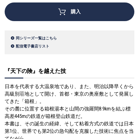
購入
同シリーズ一覧はこちら
配信電子書店リスト
『天下の険』を越えた技
日本を代表する大温泉地であり、また、明治以降早くから
高級別荘地として開け、首都・東京の奥座敷として発展し
てきた「箱根」。
その麓に位置する箱根湯本と山間の強羅間8.9kmを結ぶ標
高差445mの鉄道が箱根登山鉄道だ。
本書は、その誕生の経緯、そして粘着方式の鉄道では日本
第1位、世界でも第2位の急勾配を克服した技術に焦点を当
てながら、