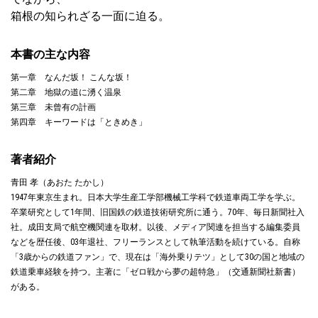
箱根の知られざる一面に迫る。
本書の主な内容
第一章 なんだ坂！ こんな坂！
第二章 地獄の道に湧く温泉
第三章 未曾有の計画
第四章 キーワードは「ときめき」
著者紹介
青田 孝（あおた たかし）
1947年東京生まれ。日本大学生産工学部機械工学科で鉄道車両工学を学ぶ。
卒業研究として1年間、旧国鉄の鉄道技術研究所に通う。70年、毎日新聞社入
社。成田支局で航空機関連を取材。以後、メディア関連を担当する編集委員
などを歴任後、03年退社、フリーランスとして執筆活動を続けている。自称
「3歳からの鉄道ファン」で、現在は「海外乗りテツ」として30の国と地域の
鉄道乗車経験を持つ。主著に「ゼロ戦から夢の超特急」（交通新聞社新書）
がある。