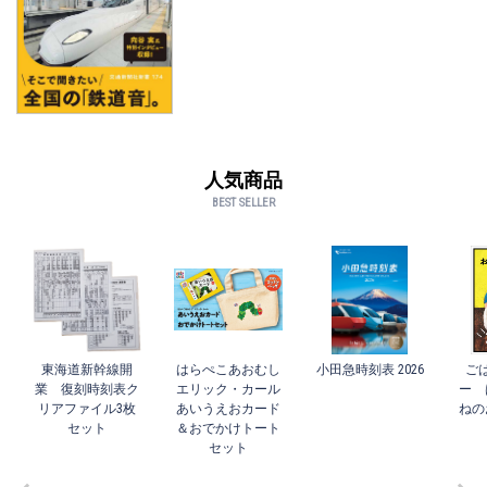
人気商品
BEST SELLER
東海道新幹線開
はらぺこあおむし
小田急時刻表 2026
ご
業 復刻時刻表ク
エリック・カール
ー 
リアファイル3枚
あいうえおカード
ねの
セット
＆おでかけトート
セット