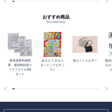
おすすめ商品
RECOMMENDED
東海道新幹線開
あそんで まなべ
旅らくショルダー
散歩
業 復刻時刻表ク
る！どこでもすご
山さ
リアファイル3枚
ろく
セット