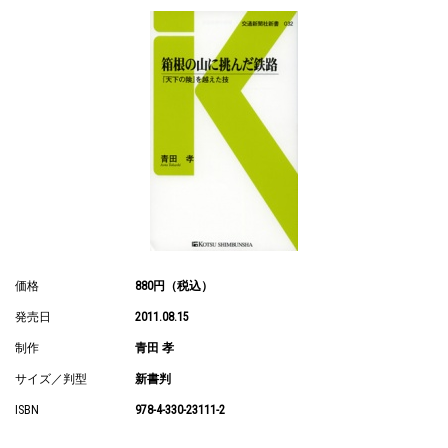
価格
880円（税込）
発売日
2011.08.15
制作
青田 孝
サイズ／判型
新書判
ISBN
978-4-330-23111-2