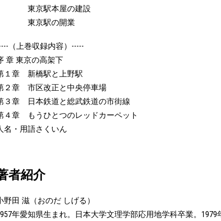
東京駅本屋の建設
東京駅の開業
-----（上巻収録内容）-----
序 章 東京の高架下
第１章 新橋駅と上野駅
第２章 市区改正と中央停車場
第３章 日本鉄道と総武鉄道の市街線
第４章 もうひとつのレッドカーペット
人名・用語さくいん
著者紹介
小野田 滋（おのだ しげる）
1957年愛知県生まれ。日本大学文理学部応用地学科卒業。19