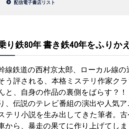
配信電子書店リスト
乗り鉄80年 書き鉄40年をふりか
幹線鉄道の西村京太郎、ローカル線の
そう評される、本格ミステリ作家クラ
んと、自身の作品の裏側をばらす？！
り、伝説のテレビ番組の演出や人気ア
ステリ小説を生み出してきた筆者。古
車から、暴走の果てに作り上げてしま