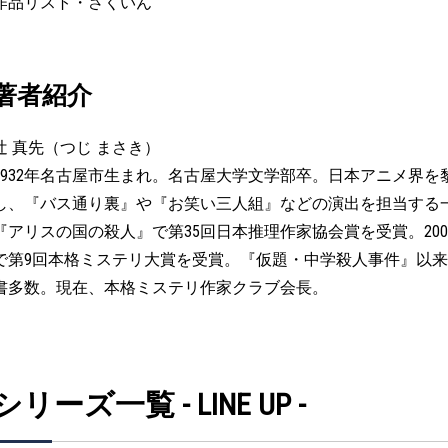
作品リスト・さくいん
著者紹介
辻 真先（つじ まさき）
1932年名古屋市生まれ。名古屋大学文学部卒。日本アニメ界を
し、『バス通り裏』や『お笑い三人組』などの演出を担当する
『アリスの国の殺人』で第35回日本推理作家協会賞を受賞。20
で第9回本格ミステリ大賞を受賞。『仮題・中学殺人事件』以来
書多数。現在、本格ミステリ作家クラブ会長。
シリーズ一覧 - LINE UP -