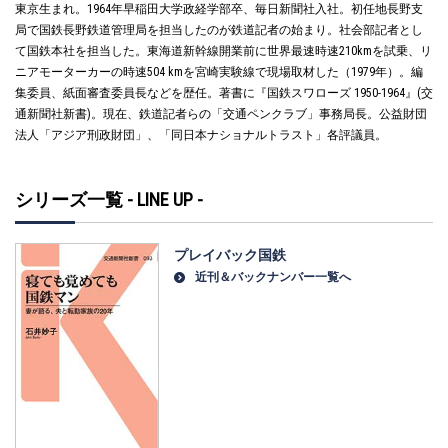
東京生まれ。1964年早稲田大学政経学部卒、毎日新聞社入社。初任地長野支
局で国鉄長野鉄道管理局を担当したのが鉄道記者の始まり。社会部記者とし
て国鉄本社を担当した。東海道新幹線開業前に世界最速時速210kmを試乗、リ
ニアモーターカーの時速504 kmを宮崎実験線で現場取材した（1979年）。編
集委員、紙面審査委員長などを歴任。著書に『国鉄スワローズ 1950-1964』(交
通新聞社新書)。現在、鉄道記者らの「交通ペンクラブ」事務局長。公益財団
法人「アジア刑政財団」、「同日本ナショナルトラスト」各評議員。
シリーズ一覧 - LINE UP -
プレイバック国鉄
近刊＆バックナンバー一覧へ