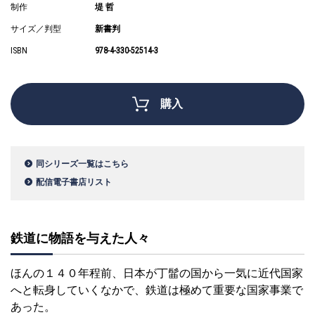
制作
堤 哲
サイズ／判型
新書判
ISBN
978-4-330-52514-3
購入
同シリーズ一覧はこちら
配信電子書店リスト
鉄道に物語を与えた人々
ほんの１４０年程前、日本が丁髷の国から一気に近代国家
へと転身していくなかで、鉄道は極めて重要な国家事業で
あった。