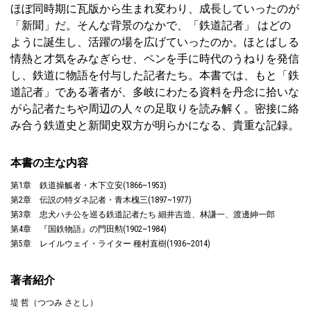
ほぼ同時期に瓦版から生まれ変わり、成長していったのが
「新聞」だ。そんな背景のなかで、「鉄道記者」 はどの
ように誕生し、活躍の場を広げていったのか。ほとばしる
情熱と才気をみなぎらせ、ペンを手に時代のうねりを発信
し、鉄道に物語を付与した記者たち。本書では、もと「鉄
道記者」である著者が、多岐にわたる資料を丹念に拾いな
がら記者たちや周辺の人々の足取りを読み解く。密接に絡
み合う鉄道史と新聞史双方が明らかになる、貴重な記録。
本書の主な内容
第1章 鉄道操觚者・木下立安(1866~1953)
第2章 伝説の特ダネ記者・青木槐三(1897~1977)
第3章 忠犬ハチ公を巡る鉄道記者たち 細井吉造、林謙一、渡邊紳一郎
第4章 『国鉄物語』の門田勲(1902~1984)
第5章 レイルウェイ・ライター 種村直樹(1936~2014)
著者紹介
堤 哲（つつみ さとし）