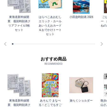
東海道新幹線開
はらぺこあおむし
小田急時刻表 2026
ご
業 復刻時刻表ク
エリック・カール
ー 
リアファイル3枚
あいうえおカード
ねの
セット
＆おでかけトート
セット
おすすめ商品
RECOMMENDED
東海道新幹線開
あそんで まなべ
旅らくショルダー
散歩
業 復刻時刻表ク
る！どこでもすご
山さ