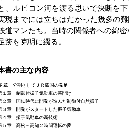
と、ルビコン河を渡る思いで決断を下
実現までには立ちはだかった幾多の難
鉄道マンたち。当時の関係者への綿密
足跡を克明に綴る。
本書の主な内容
序 章 分割そしてＪＲ四国の発足
第１章 制御付振子気動車の幕開け
第２章 国鉄時代に開発が進んだ制御付自然振子
第３章 開発がスタートした振子気動車
第４章 振子気動車の新技術
第５章 高松～高知２時間運転の夢