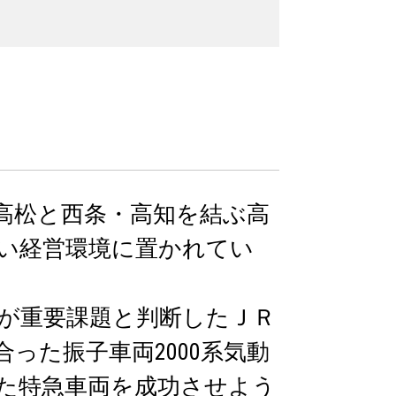
、高松と西条・高知を結ぶ高
い経営環境に置かれてい
が重要課題と判断したＪＲ
った振子車両2000系気動
た特急車両を成功させよう