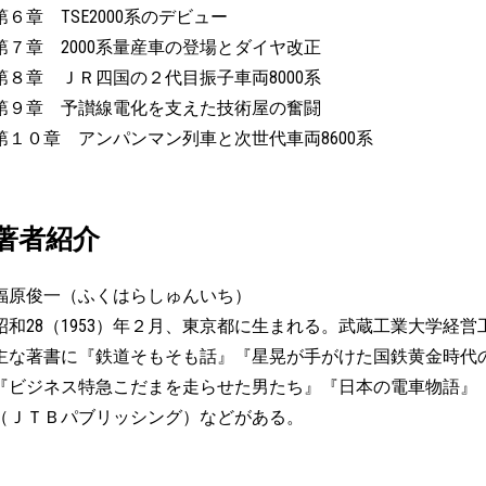
第６章 TSE2000系のデビュー
第７章 2000系量産車の登場とダイヤ改正
第８章 ＪＲ四国の２代目振子車両8000系
第９章 予讃線電化を支えた技術屋の奮闘
第１０章 アンパンマン列車と次世代車両8600系
著者紹介
福原俊一（ふくはらしゅんいち）
昭和28（1953）年２月、東京都に生まれる。武蔵工業大学経
主な著書に『鉄道そもそも話』『星晃が手がけた国鉄黄金時代
『ビジネス特急こだまを走らせた男たち』『日本の電車物語』『581
（ＪＴＢパブリッシング）などがある。