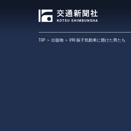
TOP
＞
出版物
＞ 090 振子気動車に懸けた男たち