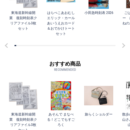
東海道新幹線開
はらぺこあおむし
小田急時刻表 2026
ご
業 復刻時刻表ク
エリック・カール
ー 
リアファイル3枚
あいうえおカード
ねの
セット
＆おでかけトート
セット
おすすめ商品
RECOMMENDED
東海道新幹線開
あそんで まなべ
旅らくショルダー
散歩
業 復刻時刻表ク
る！どこでもすご
山さ
リアファイル3枚
ろく