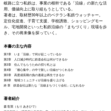
岐路に立つ私鉄は、事業の根幹である「沿線」の新たな活
用、価値向上に取り組もうとしている。
著者は、取材歴30年以上のベテラン私鉄ウォッチャー。
定住化促進、子育て支援、学校誘致、ショッピングモー
ル、宅地開発といった私鉄沿線の「まちづくり」現場を歩
き、その将来像を探っていく。
本書の主な内容
第1章 いま「沿線」で何が起こっているか
第2章 人口減少時代に鉄道会社は何ができるか
第3章 住んでもらうための切り札とは
第4章 「都心集中」の中で新しい沿線がつくれるか
第5章 高度成長期の負の遺産は再生できるか
第6章 地域コミュニティが沿線を盛り上げる
終 章 鉄道会社は新たな「沿線まちづくり会社」になれるか
著者紹介
森 彰英（もり あきひで）