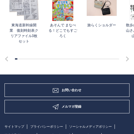
東海道新幹線開
あそんで まなべ
旅らくショルダー
散歩
業 復刻時刻表ク
る！どこでもすご
山さ
リアファイル3枚
ろく
セット
お問い合わせ
メルマガ登録
サイトマップ
プライバシーポリシー
ソーシャルメディアポリシー