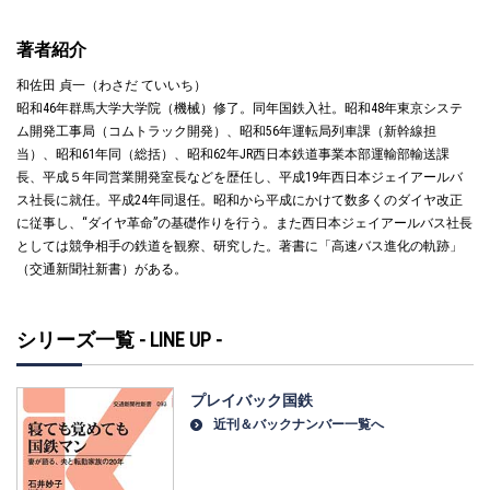
著者紹介
和佐田 貞一（わさだ ていいち）
昭和46年群馬大学大学院（機械）修了。同年国鉄入社。昭和48年東京システ
ム開発工事局（コムトラック開発）、昭和56年運転局列車課（新幹線担
当）、昭和61年同（総括）、昭和62年JR西日本鉄道事業本部運輸部輸送課
長、平成５年同営業開発室長などを歴任し、平成19年西日本ジェイアールバ
ス社長に就任。平成24年同退任。昭和から平成にかけて数多くのダイヤ改正
に従事し、“ダイヤ革命”の基礎作りを行う。また西日本ジェイアールバス社長
としては競争相手の鉄道を観察、研究した。著書に「高速バス進化の軌跡」
（交通新聞社新書）がある。
シリーズ一覧 - LINE UP -
プレイバック国鉄
近刊＆バックナンバー一覧へ