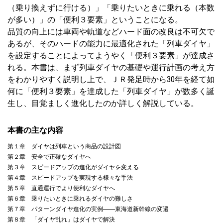
（乗り換えずに行ける）」「乗りたいときに乗れる（本数
が多い）」の「便利３要素」ということになる。
品質の向上には車両や軌道などハード面の改良は不可欠で
あるが、そのハードの能力に最適化された「列車ダイヤ」
を設定することによってようやく「便利３要素」が達成さ
れる。本書は、まず列車ダイヤの基礎や運行計画の考え方
をわかりやすく説明し上で、ＪＲ発足時から30年を経て如
何に「便利３要素」を達成した「列車ダイヤ」が数多く誕
生し、目覚ましく進化したのか詳しく解説している。
本書の主な内容
第１章 ダイヤは列車という商品の設計図
第２章 安全で正確なダイヤへ
第３章 スピードアップの進化がダイヤを変える
第４章 スピードアップを実現する様々な手法
第５章 直通運行でより便利なダイヤへ
第６章 乗りたいときに乗れるダイヤの難しさ
第７章 パターンダイヤ進化の実例――東海道新幹線の変遷
第８章 「ダイヤ乱れ」はダイヤで解決