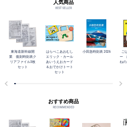
人気商品
BEST SELLER
東海道新幹線開
はらぺこあおむし
小田急時刻表 2026
ご
業 復刻時刻表ク
エリック・カール
ー 
リアファイル3枚
あいうえおカード
ねの
セット
＆おでかけトート
セット
おすすめ商品
RECOMMENDED