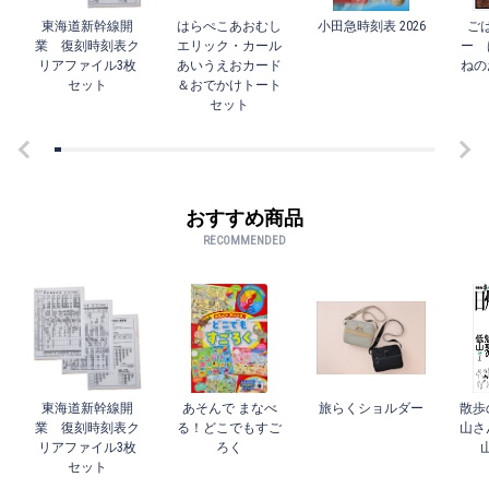
東海道新幹線開
はらぺこあおむし
小田急時刻表 2026
ご
業 復刻時刻表ク
エリック・カール
ー 
リアファイル3枚
あいうえおカード
ねの
セット
＆おでかけトート
セット
おすすめ商品
RECOMMENDED
東海道新幹線開
あそんで まなべ
旅らくショルダー
散歩
業 復刻時刻表ク
る！どこでもすご
山さ
リアファイル3枚
ろく
セット