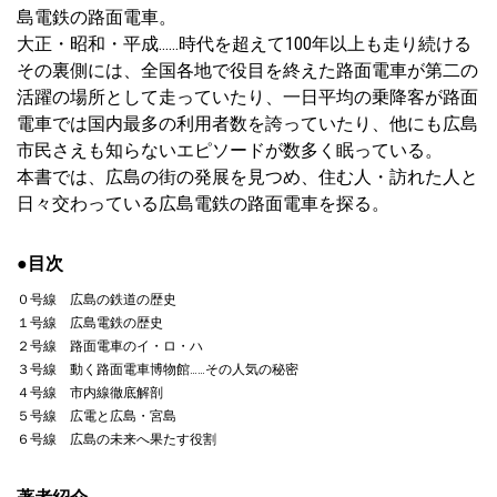
島電鉄の路面電車。
大正・昭和・平成……時代を超えて100年以上も走り続ける
その裏側には、全国各地で役目を終えた路面電車が第二の
活躍の場所として走っていたり、一日平均の乗降客が路面
電車では国内最多の利用者数を誇っていたり、他にも広島
市民さえも知らないエピソードが数多く眠っている。
本書では、広島の街の発展を見つめ、住む人・訪れた人と
日々交わっている広島電鉄の路面電車を探る。
●目次
０号線 広島の鉄道の歴史
１号線 広島電鉄の歴史
２号線 路面電車のイ・ロ・ハ
３号線 動く路面電車博物館……その人気の秘密
４号線 市内線徹底解剖
５号線 広電と広島・宮島
６号線 広島の未来へ果たす役割