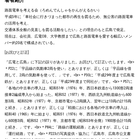
著者紹介
路面電車を考える会（ろめんでんしゃをかんがえるかい）
平成5年に「車社会に行きづまった都市の再生を図るため、無公害の路面電車
の活用を考え、
交通体系全般の見直しを図る活動をしたい」との理念のもと広島で発足。
現在は、会社員、広電OB、大学教授まで広島と路面電車を愛する幅広いメン
バー約20名で構成されている。
[お詫びと訂正]
『広電と広島』に下記の誤りがありました。お詫びして訂正いたします。<br>
＊P22に「宇品線の気動車2両を使い」とありますが、正しくは「宇品線を借
用して、2両の気動車を使って、」です。<br>＊P30に「平成29年度まで広島電
鉄が」とありますが、正しくは「平成29年度まで同社が」です。<br>＊P57に
「各地の中古車の導入は、昭和51年（1976）年、西日本鉄道から1300形2両連
接車2編成導入から始まった。昭和52（1977）年、西鉄北九州軌道線から600
形3両、昭和52年（1977）年、京都市電から2両購入、翌年には13両の計15両
と続き、」とありますが、正しくは「戦後における各地の中古車の導入は、
昭和40（1965）年に始まり、昭和51（1976）年、西日本鉄道北九州軌道線か
ら600形3両、昭和52（1977）年、京都市電（昭和53年全廃）1900形合計15両
と続き、」です。<br>＊P84に「路線の運航経路」とありますが、正しくは
「運行経路」です。<br>＊P223の写真提供・協力に「広島市、広島市公文書